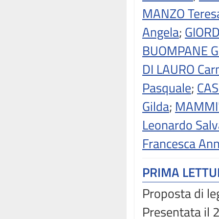
MANZO Teres
Angela
;
GIOR
BUOMPANE Gi
DI LAURO Ca
Pasquale
;
CAS
Gilda
;
MAMMI' 
Leonardo Salv
Francesca An
PRIMA LETT
Proposta di le
Presentata il