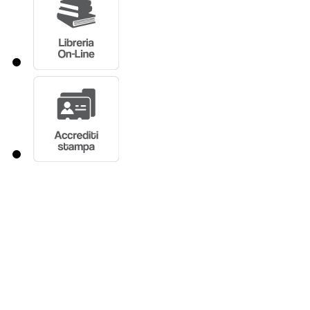
Cerca nel sito
Cerca
Stai consultando:
Camera d
Legislativa
>
Progetti di le
INIZIO CONTENUTO