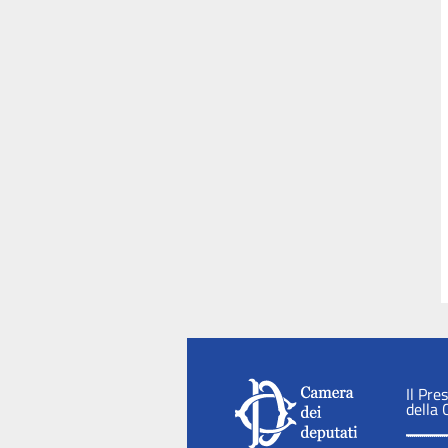
Il Pre
della