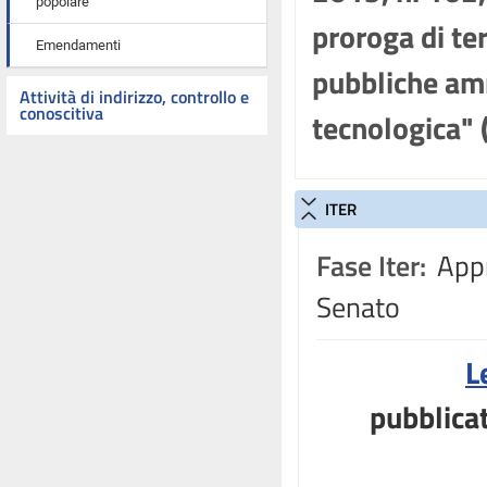
popolare
proroga di ter
Emendamenti
pubbliche amm
Attività di indirizzo, controllo e
conoscitiva
tecnologica"
ITER
Fase Iter:
Appr
Senato
L
pubblicat