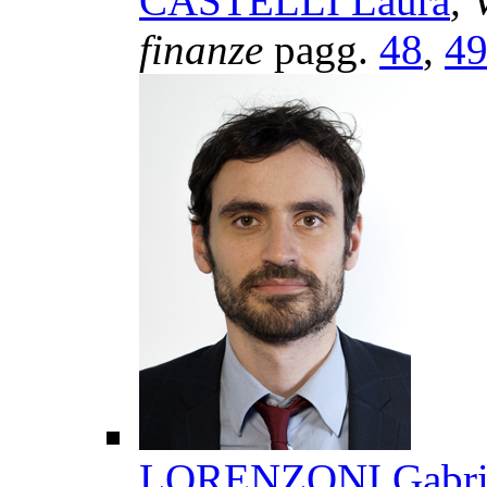
CASTELLI Laura
, 
finanze
pagg.
48
,
4
LORENZONI Gabri