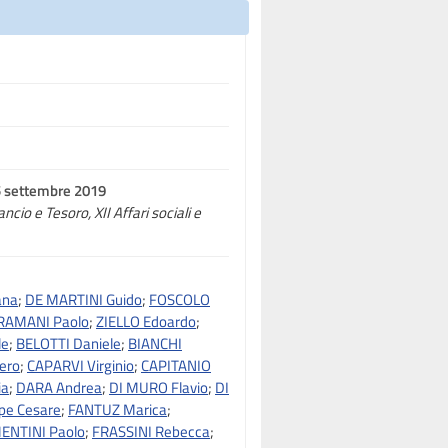
25 settembre 2019
ancio e Tesoro, XII Affari sociali e
ana
;
DE MARTINI Guido
;
FOSCOLO
RAMANI Paolo
;
ZIELLO Edoardo
;
le
;
BELOTTI Daniele
;
BIANCHI
ero
;
CAPARVI Virginio
;
CAPITANIO
ia
;
DARA Andrea
;
DI MURO Flavio
;
DI
pe Cesare
;
FANTUZ Marica
;
ENTINI Paolo
;
FRASSINI Rebecca
;