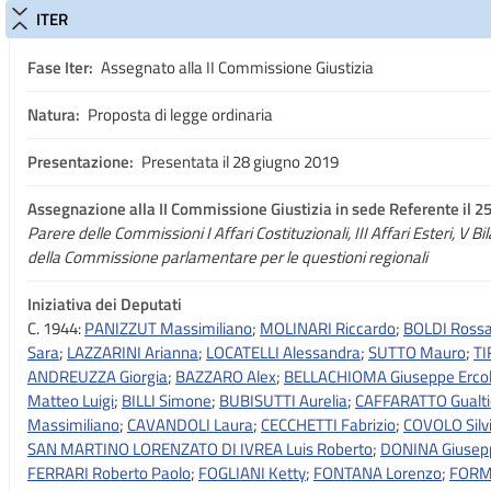
ITER
Fase Iter:
Assegnato alla II Commissione Giustizia
Natura:
Proposta di legge ordinaria
Presentazione:
Presentata il 28 giugno 2019
Assegnazione
alla II Commissione Giustizia in sede Referente il 
Parere delle Commissioni I Affari Costituzionali, III Affari Esteri, V Bil
della Commissione parlamentare per le questioni regionali
Iniziativa dei Deputati
C. 1944:
PANIZZUT Massimiliano
;
MOLINARI Riccardo
;
BOLDI Ross
Sara
;
LAZZARINI Arianna
;
LOCATELLI Alessandra
;
SUTTO Mauro
;
TI
ANDREUZZA Giorgia
;
BAZZARO Alex
;
BELLACHIOMA Giuseppe Erco
Matteo Luigi
;
BILLI Simone
;
BUBISUTTI Aurelia
;
CAFFARATTO Gualti
Massimiliano
;
CAVANDOLI Laura
;
CECCHETTI Fabrizio
;
COVOLO Silv
SAN MARTINO LORENZATO DI IVREA Luis Roberto
;
DONINA Giusep
FERRARI Roberto Paolo
;
FOGLIANI Ketty
;
FONTANA Lorenzo
;
FORM