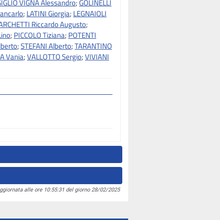
IGLIO VIGNA Alessandro
;
GOLINELLI
iancarlo
;
LATINI Giorgia
;
LEGNAIOLI
RCHETTI Riccardo Augusto
;
Lino
;
PICCOLO Tiziana
;
POTENTI
lberto
;
STEFANI Alberto
;
TARANTINO
A Vania
;
VALLOTTO Sergio
;
VIVIANI
ggiornata alle ore 10:55:31 del giorno 28/02/2025