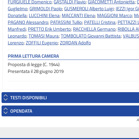
FURGIUELE Domenico
;
GASTALDI Flavio
;
GIACOMETTI Antonietta
;
G
Guglielmo
;
GRIMOLDI Paolo
;
GUSMEROLI Alberto Luigi
;
IEZZI Igor G
Donatella
;
LUCCHINI Elena
;
MACCANTI Elena
;
MAGGIONI Marco
;
MA
PAGANO Alessandro
;
PATASSINI Tullio
;
PATELLI Cristina
;
PETTAZZI 
Manfredi
;
PRETTO Erik Umberto
;
RACCHELLA Germano
;
RIBOLLA A
Leonardo
;
TOMASI Maura
;
TOMBOLATO Giovanni Battista
;
VALBUS
Lorenzo
;
ZOFFILI Eugenio
;
ZORDAN Adolfo
PRIMA LETTURA CAMERA
Proposta di legge (C. 1944)
Presentata il 28 giugno 2019
TESTI DISPONIBILI
OPENDATA
A