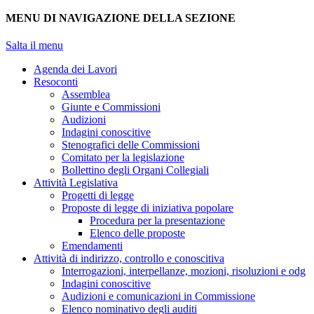
MENU DI NAVIGAZIONE DELLA SEZIONE
Salta il menu
Agenda dei Lavori
Resoconti
Assemblea
Giunte e Commissioni
Audizioni
Indagini conoscitive
Stenografici delle Commissioni
Comitato per la legislazione
Bollettino degli Organi Collegiali
Attività Legislativa
Progetti di legge
Proposte di legge di iniziativa popolare
Procedura per la presentazione
Elenco delle proposte
Emendamenti
Attività di indirizzo, controllo e conoscitiva
Interrogazioni, interpellanze, mozioni, risoluzioni e odg
Indagini conoscitive
Audizioni e comunicazioni in Commissione
Elenco nominativo degli auditi