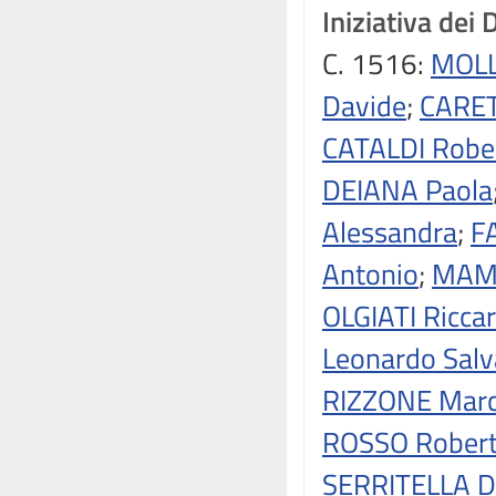
Iniziativa dei 
C. 1516:
MOLL
Davide
;
CARET
CATALDI Robe
DEIANA Paola
Alessandra
;
F
Antonio
;
MAMM
OLGIATI Ricca
Leonardo Salv
RIZZONE Mar
ROSSO Rober
SERRITELLA D