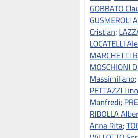
GOBBATO Clau
GUSMEROLI Al
Cristian
;
LAZZA
LOCATELLI Al
MARCHETTI Ri
MOSCHIONI Da
Massimiliano
PETTAZZI Lin
Manfredi
;
PRE
RIBOLLA Albe
Anna Rita
;
TOC
VALLOTTO Ser