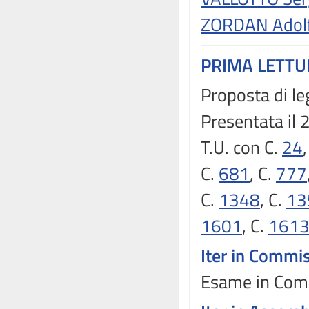
ZORDAN Adol
PRIMA LETT
Proposta di le
Presentata il
T.U. con C.
24
C.
681
, C.
777
C.
1348
, C.
13
1601
, C.
161
Iter in Commi
Esame in Commi