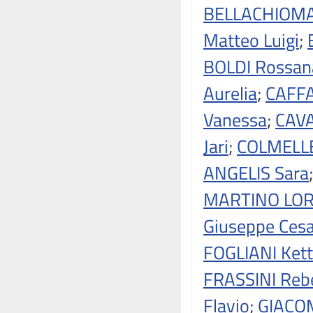
BELLACHIOMA 
Matteo Luigi
;
BOLDI Rossan
Aurelia
;
CAFFA
Vanessa
;
CAVA
Jari
;
COLMELLE
ANGELIS Sara
MARTINO LORE
Giuseppe Ces
FOGLIANI Ket
FRASSINI Reb
Flavio
;
GIACOM