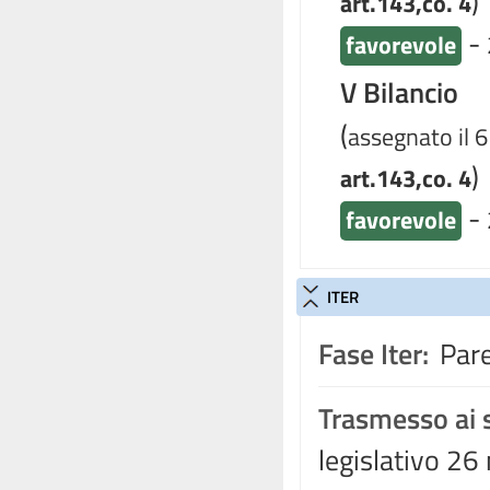
)
art.143,co. 4
-
favorevole
V Bilancio
(
assegnato il 6
)
art.143,co. 4
-
favorevole
ITER
Fase Iter:
Pare
Trasmesso ai s
legislativo 2