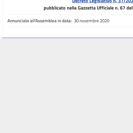
Decreto Legislativo n. 37/20
pubblicato nella Gazzetta Ufficiale n. 67 d
Annunciato all'Assemblea in data:
30 novembre 2020
TESTI DISPONIBILI
ESAME NELLE COMMISSIONI
DOSSIER
A
sidente
Il Senato
Parlamento.it
 Camera
della Repubblica