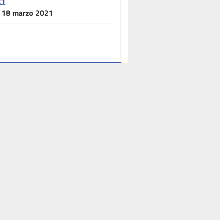
21
el 18 marzo 2021
ggiornata alle ore 12:39:57 del giorno 09/12/2024
Altre istituzioni