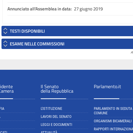
Annunciato all'Assemblea in data:
27 giugno 2019
TESTI DISPONIBILI
ESAME NELLE COMMISSIONI
A
sidente
Il Senato
Parlamento.it
 Camera
della Repubblica
FIA
L'ISTITUZIONE
PARLAMENTO IN SEDUTA
COMUNE
A
LAVORI DEL SENATO
ORGANISMI BICAMERALI
LEGGI E DOCUMENTI
RAPPORTI INTERNAZIONA
CATI
ATTUALITÀ