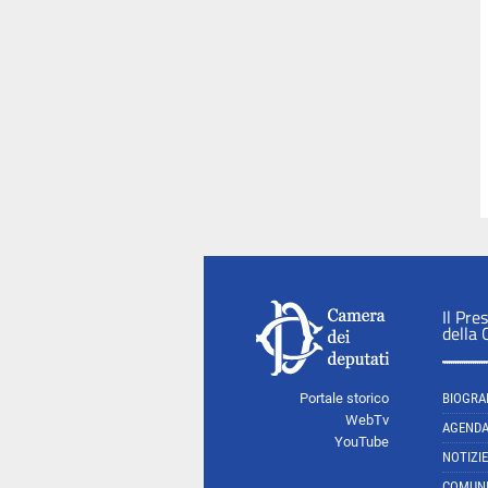
Il Pre
della
Portale storico
BIOGRA
WebTv
AGEND
YouTube
NOTIZIE
COMUNI