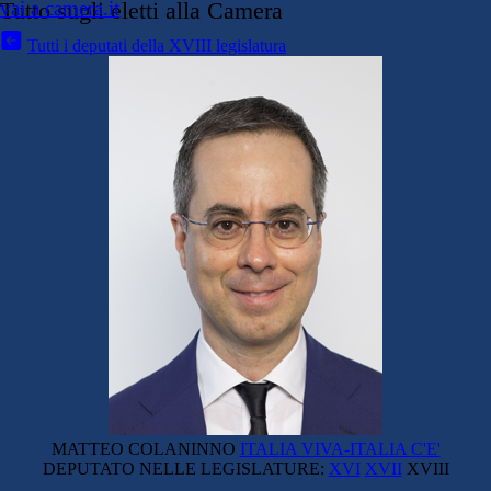
vai a camera.it
Tutto sugli eletti alla Camera
Tutti i deputati della XVIII legislatura
MATTEO COLANINNO
ITALIA VIVA-ITALIA C'E'
DEPUTATO NELLE LEGISLATURE:
XVI
XVII
XVIII