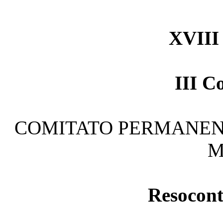
XVIII 
III C
COMITATO PERMANENT
M
Resocont