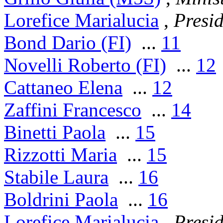
Lorefice Marialucia
,
Presi
Bond Dario (FI)
...
11
Novelli Roberto (FI)
...
12
Cattaneo Elena
...
12
Zaffini Francesco
...
14
Binetti Paola
...
15
Rizzotti Maria
...
15
Stabile Laura
...
16
Boldrini Paola
...
16
Lorefice Marialucia
,
Presi