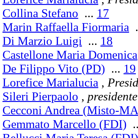
Collina Stefano
...
17
Marin Raffaella Fiormaria
.
Di Marzio Luigi
...
18
Castellone Maria Domenica
De Filippo Vito (PD)
...
19
Lorefice Marialucia
,
Presi
Sileri Pierpaolo
,
presidente
Cecconi Andrea (Misto-MA
Gemmato Marcello (FDI)
.
Bellucci Maria Teresa (FDI