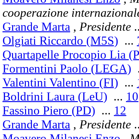
cooperazione internazional
Grande Marta
,
Presidente
.
Olgiati Riccardo (M5S)
...
Quartapelle Procopio Lia (
Formentini Paolo (LEGA)
.
Valentini Valentino (FI)
...
Boldrini Laura (LeU)
...
10
Fassino Piero (PD)
...
12
Grande Marta
,
Presidente
.
Moavero Milanesi Enzo
,
Mi