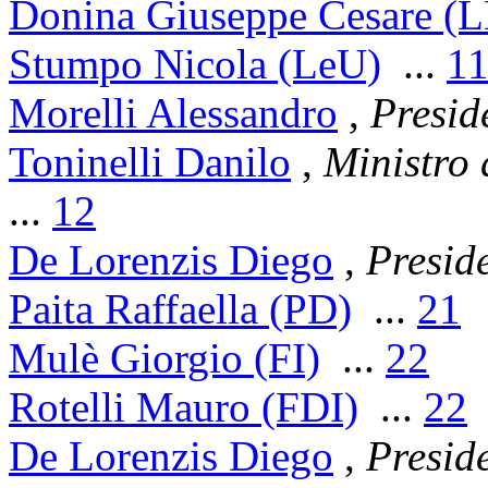
Donina Giuseppe Cesare (
Stumpo Nicola (LeU)
...
1
Morelli Alessandro
,
Presid
Toninelli Danilo
,
Ministro d
...
12
De Lorenzis Diego
,
Presid
Paita Raffaella (PD)
...
21
Mulè Giorgio (FI)
...
22
Rotelli Mauro (FDI)
...
22
De Lorenzis Diego
,
Presid