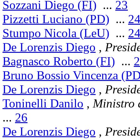
Sozzani Diego (FI)
...
23
Pizzetti Luciano (PD)
...
2
Stumpo Nicola (LeU)
...
2
De Lorenzis Diego
,
Presid
Bagnasco Roberto (FI)
...
2
Bruno Bossio Vincenza (PD
De Lorenzis Diego
,
Presid
Toninelli Danilo
,
Ministro d
...
26
De Lorenzis Diego
,
Presid