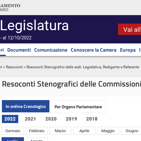
 Legislatura
Vai al
- al 12/10/2022
ri
Documenti
Comunicazione
Conoscere la Camera
Europa
ri
>
Resoconti
> Resoconti Stenografici delle sedi: Legislativa, Redigente e Referente
Resoconti Stenografici delle Commission
In ordine Cronologico
Per Organo Parlamentare
2022
2021
2020
2019
2018
Gennaio
Febbraio
Marzo
Aprile
Maggio
Giugno