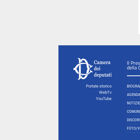
Il Pre
della
Portale storico
BIOGRA
WebTv
AGEND
YouTube
NOTIZIE
COMUNI
DISCOR
FOTO/V