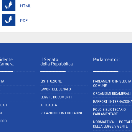
HTML
PDF
sidente
Il Senato
Parlamento.it
 Camera
della Repubblica
FIA
L'ISTITUZIONE
PARLAMENTO IN SEDUTA
COMUNE
A
LAVORI DEL SENATO
ORGANISMI BICAMERALI
LEGGI E DOCUMENTI
RAPPORTI INTERNAZIONA
CATI
ATTUALITÀ
POLO BIBLIOTECARIO
SI
RELAZIONI CON I CITTADINI
PARLAMENTARE
IDEO
NORMATTIVA: IL PORTAL
DELLA LEGGE VIGENTE