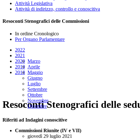
Attività Legislativa
Attività di indirizzo, controllo e conoscitiva
Resoconti Stenografici delle Commissioni
In ordine Cronologico
Per Organo Parlamentare
2022
2021
2020
Marzo
2019
Aprile
2018
Maggio
Giugno
Luglio
Settembre
Ottobre
Novembre
Resoconti Stenografici delle sed
Dicembre
Riferiti ad Indagini conoscitive
Commissioni Riunite (IV e VII)
giovedì 29 luglio 2021