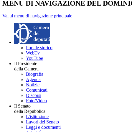
MENU DI NAVIGAZIONE DEL DOMIN
Vai al menu di navigazione principale
Portale storico
WebTv
YouTube
Il Presidente
della Camera
Biografia
Agenda
Notizie
Comunicati
Discorsi
Foto/Video
Il Senato
della Repubblica
L'istituzione
Lavori del Senato
Leggi e documenti