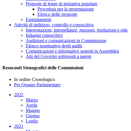
Proposte di legge di iniziativa popolare
Procedura per la presentazione
Elenco delle proposte
Emendamenti
Attività di indirizzo, controllo e conoscitiva
Interrogazioni, interpellanze, mozioni, risoluzioni e odg
Indagini conoscitive
Audizioni e comunicazioni in Commissione
Elenco nominativo degli auditi
Comunicazioni e informative urgenti in Assemblea
Atti del Governo sottoposti a parere
Resoconti Stenografici delle Commissioni
In ordine Cronologico
Per Organo Parlamentare
2022
Marzo
Aprile
Maggio
Giugno
Luglio
2021