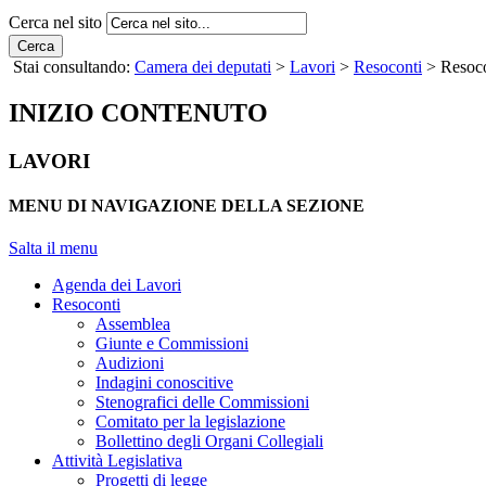
Cerca nel sito
Cerca
Stai consultando:
Camera dei deputati
>
Lavori
>
Resoconti
> Resocon
INIZIO CONTENUTO
LAVORI
MENU DI NAVIGAZIONE DELLA SEZIONE
Salta il menu
Agenda dei Lavori
Resoconti
Assemblea
Giunte e Commissioni
Audizioni
Indagini conoscitive
Stenografici delle Commissioni
Comitato per la legislazione
Bollettino degli Organi Collegiali
Attività Legislativa
Progetti di legge