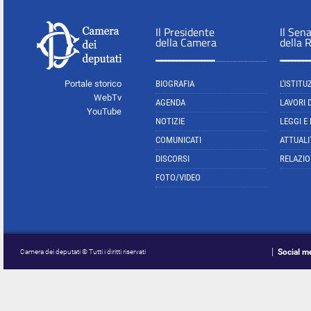
Il Presidente
Il Sen
della Camera
della 
Portale storico
BIOGRAFIA
L'ISTITU
WebTv
AGENDA
LAVORI 
YouTube
NOTIZIE
LEGGI E
COMUNICATI
ATTUALI
DISCORSI
RELAZIO
FOTO/VIDEO
Social m
Camera dei deputati © Tutti i diritti riservati