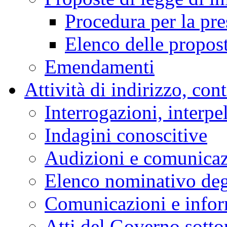
Indagini conoscitive
Stenografici delle Co
Comitato per la legisl
Bollettino degli Organi
Attività Legislativa
Progetti di legge
Proposte di legge di in
Procedura per la pr
Elenco delle propos
Emendamenti