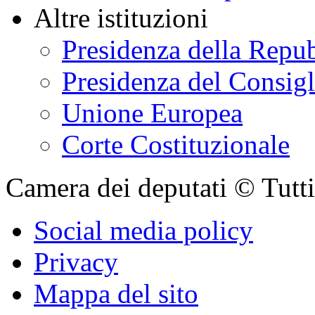
Relazioni con i cittadi
Parlamento.it
Parlamento in seduta
Organismi bicamerali
Rapporti internazional
Polo bibliotecario par
Normattiva: il portale 
Altre istituzioni
Presidenza della Repu