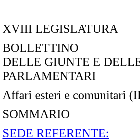
Indice Generale
Frontespizio
Scarica il PDF
CAMERA DEI DEPUTATI
277
Mercoledì 20 novembre 20
XVIII LEGISLATURA