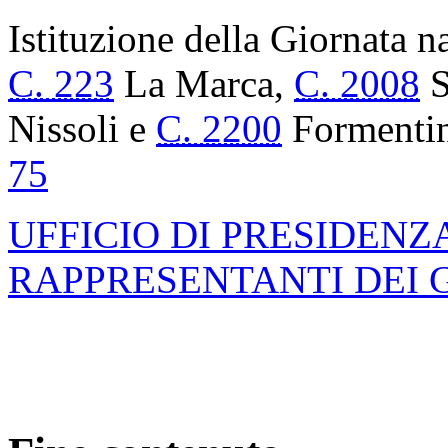
BOLLETTINO
DELLE GIUNTE E DELL
PARLAMENTARI
Affari esteri e comunitari (I
SOMMARIO
SEDE REFERENTE:
Istituzione della Giornata n
C. 223
La Marca,
C. 2008
S
Nissoli e
C. 2200
Formenti