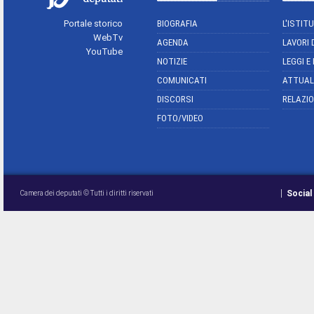
Portale storico
BIOGRAFIA
L'ISTIT
WebTv
AGENDA
LAVORI 
YouTube
NOTIZIE
LEGGI E
COMUNICATI
ATTUAL
DISCORSI
RELAZIO
FOTO/VIDEO
Social
Camera dei deputati © Tutti i diritti riservati