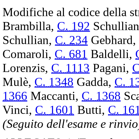
Modifiche al codice della st
Brambilla,
C. 192
Schullia
Schullian,
C. 234
Gebhard,
Comaroli,
C. 681
Baldelli,
Lorenzis,
C. 1113
Pagani,
C
Mulè,
C. 1348
Gadda,
C. 1
1366
Maccanti,
C. 1368
Sca
Vinci,
C. 1601
Butti,
C. 16
(Seguito dell'esame e rinvio