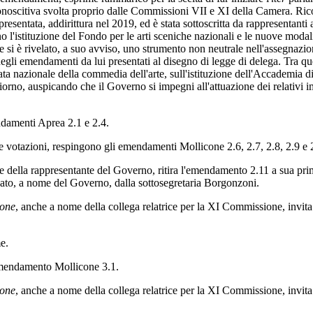
onoscitiva svolta proprio dalle Commissioni VII e XI della Camera. Rico
presentata, addirittura nel 2019, ed è stata sottoscritta da rappresentanti 
 l'istituzione del Fondo per le arti sceniche nazionali e le nuove modalit
che si è rivelato, a suo avviso, uno strumento non neutrale nell'assegnaz
negli emendamenti da lui presentati al disegno di legge di delega. Tra ques
nata nazionale della commedia dell'arte, sull'istituzione dell'Accademia d
orno, auspicando che il Governo si impegni all'attuazione dei relativi i
endamenti Aprea 2.1 e 2.4.
votazioni, respingono gli emendamenti Mollicone 2.6, 2.7, 2.8, 2.9 e 
ici e della rappresentante del Governo, ritira l'emendamento 2.11 a sua p
ato, a nome del Governo, dalla sottosegretaria Borgonzoni.
ione
, anche a nome della collega relatrice per la XI Commissione, invita
e.
mendamento Mollicone 3.1.
ione
, anche a nome della collega relatrice per la XI Commissione, invita 