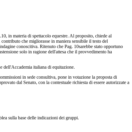
10, in materia di spettacolo equestre. Al proposito, chiede al
 contributo che migliorasse in maniera sensibile il testo del
l'indagine conoscitiva. Ritenuto che
Pag. 10
sarebbe stato opportuno
astensione solo in ragione dell'attesa che il provvedimento ha
ne dell'Accademia italiana di equitazione.
 Commissioni in sede consultiva, pone in votazione la proposta di
ovato dal Senato, con la contestuale richiesta di essere autorizzate a
ea sulla base delle indicazioni dei gruppi.