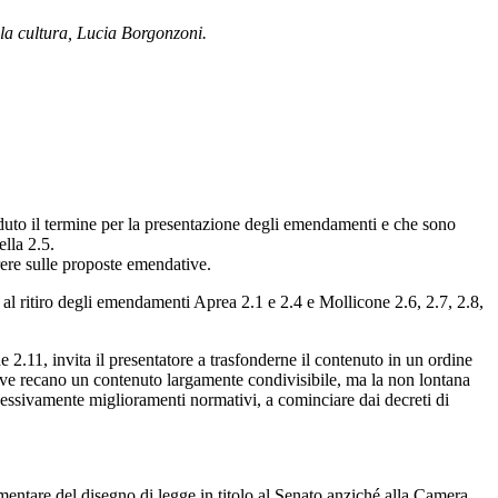
r la cultura, Lucia Borgonzoni.
duto il termine per la presentazione degli emendamenti e che sono
lla 2.5.
ere sulle proposte emendative.
 al ritiro degli emendamenti Aprea 2.1 e 2.4 e Mollicone 2.6, 2.7, 2.8,
2.11, invita il presentatore a trasfonderne il contenuto in un ordine
tive recano un contenuto largamente condivisibile, ma la non lontana
essivamente miglioramenti normativi, a cominciare dai decreti di
entare del disegno di legge in titolo al Senato anziché alla Camera