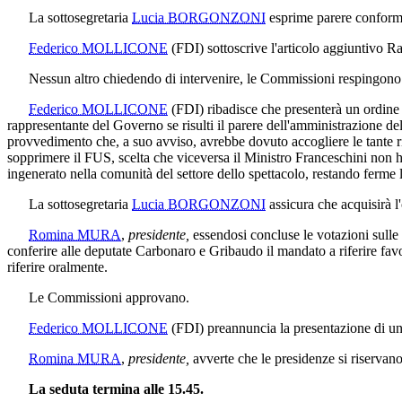
La sottosegretaria
Lucia BORGONZONI
esprime parere conform
Federico MOLLICONE
(FDI)
sottoscrive l'articolo aggiuntivo R
Nessun altro chiedendo di intervenire, le Commissioni respingono l
Federico MOLLICONE
(FDI)
ribadisce che presenterà un ordine 
rappresentante del Governo se risulti il parere dell'amministrazione dell
provvedimento che, a suo avviso, avrebbe dovuto accogliere le tante ri
sopprimere il FUS, scelta che viceversa il Ministro Franceschini non ha
ingenerato nella comunità del settore dello spettacolo, restando ferme l
La sottosegretaria
Lucia BORGONZONI
assicura che acquisirà l'
Romina MURA
,
presidente,
essendosi concluse le votazioni sulle 
conferire alle deputate Carbonaro e Gribaudo il mandato a riferire fa
riferire oralmente.
Le Commissioni approvano.
Federico MOLLICONE
(FDI)
preannuncia la presentazione di un
Romina MURA
,
presidente,
avverte che le presidenze si riservan
La seduta termina alle 15.45.