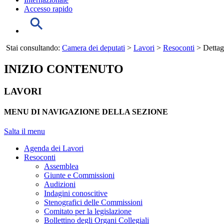
Accesso rapido
Stai consultando:
Camera dei deputati
>
Lavori
>
Resoconti
> Dettag
INIZIO CONTENUTO
LAVORI
MENU DI NAVIGAZIONE DELLA SEZIONE
Salta il menu
Agenda dei Lavori
Resoconti
Assemblea
Giunte e Commissioni
Audizioni
Indagini conoscitive
Stenografici delle Commissioni
Comitato per la legislazione
Bollettino degli Organi Collegiali