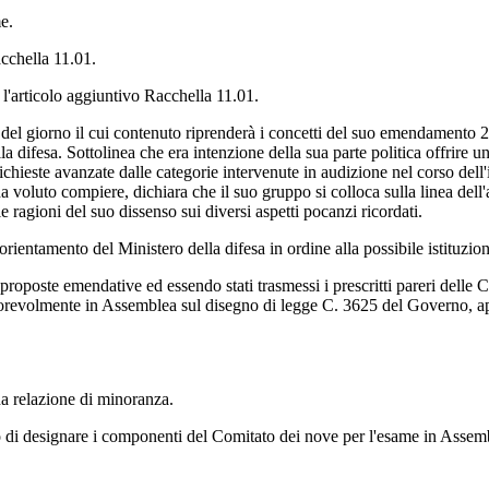
e.
acchella 11.01.
'articolo aggiuntivo Racchella 11.01.
del giorno il cui contenuto riprenderà i concetti del suo emendamento 2.
a difesa. Sottolinea che era intenzione della sua parte politica offrire un
chieste avanzate dalle categorie intervenute in audizione nel corso del
 voluto compiere, dichiara che il suo gruppo si colloca sulla linea dell'
e ragioni del suo dissenso sui diversi aspetti pocanzi ricordati.
orientamento del Ministero della difesa in ordine alla possibile istituzio
proposte emendative ed essendo stati trasmessi i prescritti pareri delle
vorevolmente in Assemblea sul disegno di legge C. 3625 del Governo, appr
a relazione di minoranza.
o di designare i componenti del Comitato dei nove per l'esame in Assembl