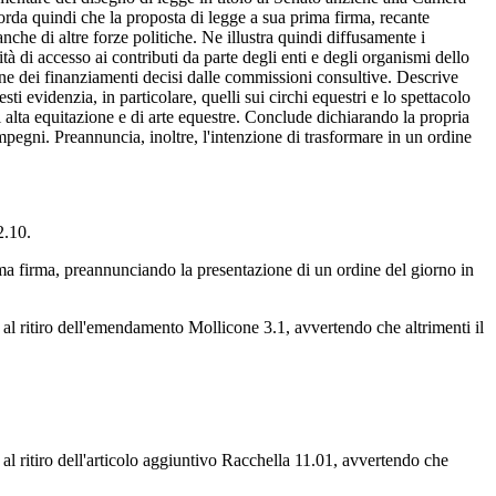
rda quindi che la proposta di legge a sua prima firma, recante
anche di altre forze politiche. Ne illustra quindi diffusamente i
à di accesso ai contributi da parte degli enti e degli organismi dello
ione dei finanziamenti decisi dalle commissioni consultive. Descrive
ti evidenzia, in particolare, quelli sui circhi equestri e lo spettacolo
i alta equitazione e di arte equestre. Conclude dichiarando la propria
mpegni. Preannuncia, inoltre, l'intenzione di trasformare in un ordine
2.10.
rima firma, preannunciando la presentazione di un ordine del giorno in
 al ritiro dell'emendamento Mollicone 3.1, avvertendo che altrimenti il
al ritiro dell'articolo aggiuntivo Racchella 11.01, avvertendo che