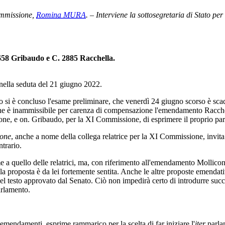
ommissione,
Romina MURA
. – Interviene la sottosegretaria di Stato pe
658 Gribaudo e C. 2885 Racchella.
lla seduta del 21 giugno 2022.
o si è concluso l'esame preliminare, che venerdì 24 giugno scorso è sca
he è inammissibile per carenza di compensazione l'emendamento Racche
e, e on. Gribaudo, per la XI Commissione, di esprimere il proprio par
ione
, anche a nome della collega relatrice per la XI Commissione, invita
ntrario.
a quello delle relatrici, ma, con riferimento all'emendamento Mollicone 
la proposta è da lei fortemente sentita. Anche le altre proposte emenda
l testo approvato dal Senato. Ciò non impedirà certo di introdurre succ
Parlamento.
emendamenti, esprime rammarico per la scelta di far iniziare l'
iter
parlam