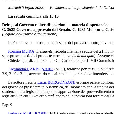
Martedì 5 luglio 2022. — Presidenza della presidente della XI C
La seduta comincia alle 15.15.
Delega al Governo e altre disposizioni in materia di spettacolo.
C. 3625 Governo, approvato dal Senato, C. 1985 Mollicone, C. 2
(Seguito dell'esame e conclusione).
Le Commissioni proseguono l'esame del provvedimento, rinviato ne
Romina MURA
,
presidente,
ricorda che nella seduta del 21 giugn
state presentate dodici proposte emendative
(vedi allegato)
. Avverte c
Chiede, quindi, alle relatrici, On. Carbonaro, per la VII Commission
Alessandra CARBONARO
(M5S)
,
relatrice per la VII Commiss
2.9, 2.10 e 2.11, avvertendo che altrimenti il parere deve intendersi co
La sottosegretaria
Lucia BORGONZONI
esprime parere conforme 
del giorno da presentare in Assemblea, dal momento che la finalità del
scadenza della legislatura impone l'approvazione del provvedimento ne
legislativi, in cui il Governo terrà conto delle indicazioni fornite dal 
Pag. 9
Federico MOLLICONE
(FDI)
, intervenendo sul complesso degli 