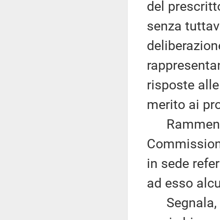
del prescrit
senza tuttav
deliberazion
rappresentan
risposte all
merito ai pro
Rammenta al
Commissione
in sede refe
ad esso alc
Segnala, qu