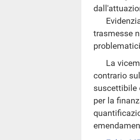
dall'attuazi
Evidenzia c
trasmesse n
problematici
La vicemi
contrario su
suscettibile
per la finanz
quantificazi
emendamenti 