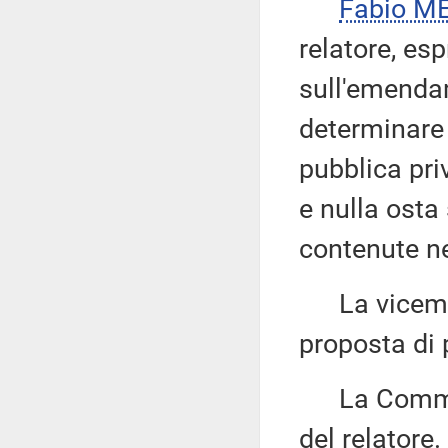
Fabio ME
relatore, es
sull'emendam
determinare 
pubblica pri
e nulla osta
contenute ne
La vicemi
proposta di 
La Commiss
del relatore.