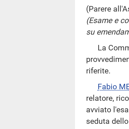
(Parere all'
(Esame e co
su emendame
La Commiss
provvedimen
riferite.
Fabio ME
relatore, ri
avviato l'es
seduta dello