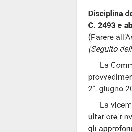
Disciplina d
C. 2493 e ab
(Parere all'
(Seguito dell
La Commiss
provvediment
21 giugno 2
La vicemi
ulteriore ri
gli approfon