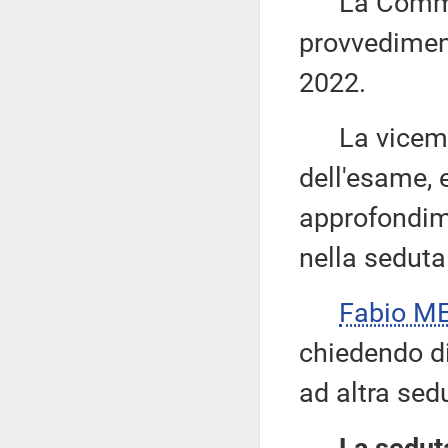
La Commiss
provvediment
2022.
La vicemi
dell'esame, 
approfondime
nella seduta
Fabio ME
chiedendo di 
ad altra sed