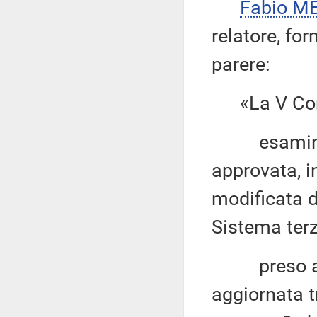
Fabio ME
relatore, fo
parere:
«La V Com
esaminata l
approvata, i
modificata d
Sistema terz
preso atto 
aggiornata t