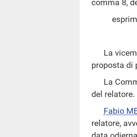
comma 8, del
esprim
La vicemi
proposta di 
La Commiss
del relatore.
Fabio ME
relatore, av
data odierna