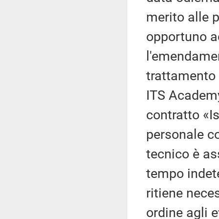
merito alle 
opportuno ac
l'emendament
trattamento 
ITS Academy 
contratto «I
personale c
tecnico è a
tempo indete
ritiene nece
ordine agli e