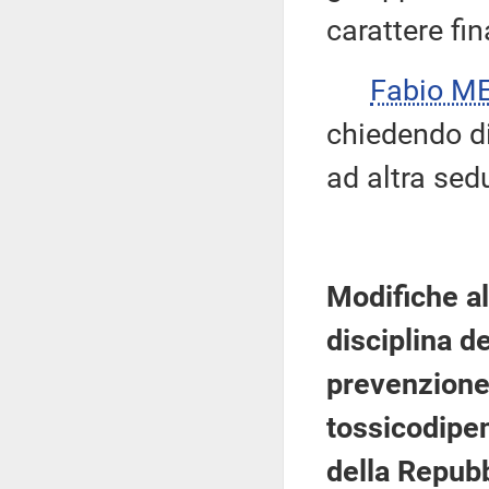
carattere fi
Fabio ME
chiedendo di 
ad altra sed
Modifiche al
disciplina d
prevenzione, 
tossicodipen
della Repubb