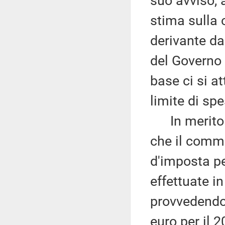
suo avviso, a
stima sulla 
derivante da
del Governo 
base ci si a
limite di spe
In merito ai
che il comma
d'imposta pe
effettuate i
provvedendo a
euro per il 2