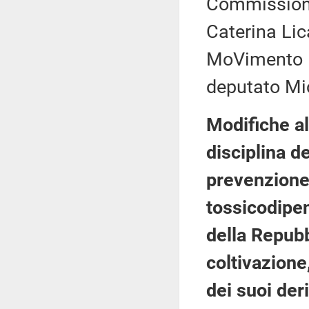
Commissione
Caterina Lic
MoVimento 5 
deputato Mi
Modifiche al
disciplina d
prevenzione, 
tossicodipen
della Repubb
coltivazion
dei suoi deri