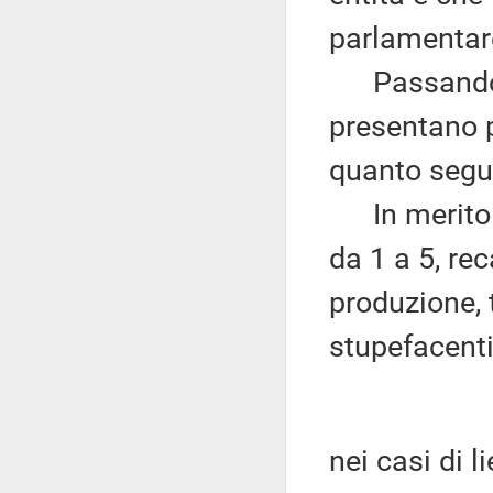
parlamentare
Passando al
presentano pr
quanto segu
In merito ai
da 1 a 5, rec
produzione, t
stupefacenti
nei casi di 