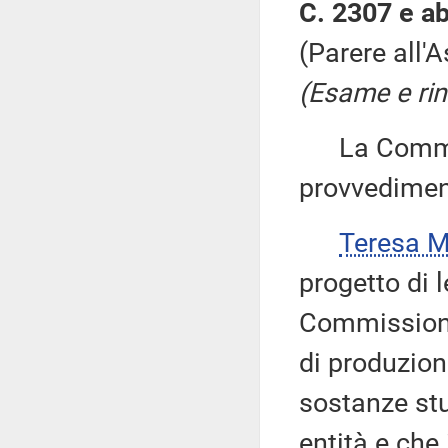
C. 2307 e ab
(Parere all'
(Esame e rin
La Commiss
provvedimen
Teresa 
progetto di 
Commissione 
di produzione
sostanze stu
entità e che 