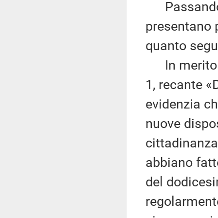
Passando al
presentano pr
quanto segu
In merito ai
1, recante «
evidenzia ch
nuove dispos
cittadinanza 
abbiano fatt
del dodicesi
regolarmente