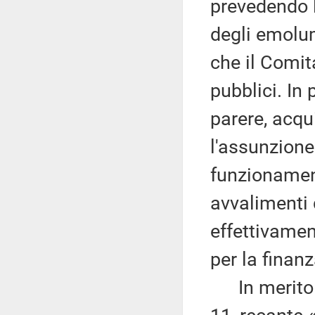
prevedendo l
degli emolum
che il Comita
pubblici. In
parere, acqu
l'assunzione
funzionament
avvalimenti d
effettivamen
per la finan
In merito ai