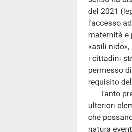
del 2021 (le
l'accesso ad 
maternità e p
«asili nido»,
i cittadini s
permesso di
requisito de
Tanto preme
ulteriori ele
che possano p
natura eventu