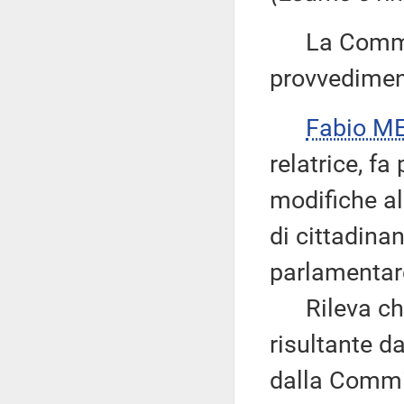
La Commiss
provvedimen
Fabio ME
relatrice, fa
modifiche al
di cittadinan
parlamentare
Rileva che 
risultante d
dalla Commis