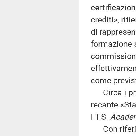
certificazion
crediti», rit
di rappresent
formazione a
commissioni
effettivamen
come previs
Circa i prof
recante «Sta
I.T.S.
Acade
Con riferime