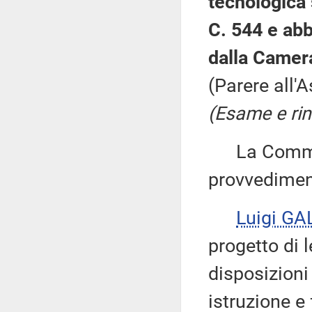
tecnologica 
C. 544 e abb
dalla Camera
(Parere all'
(Esame e rin
La Commiss
provvedimen
Luigi GA
progetto di l
disposizioni
istruzione e