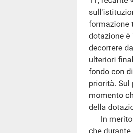
11, recante 
sull'istituzi
formazione t
dotazione è 
decorrere da
ulteriori fina
fondo con div
priorità. Su
momento che 
della dotazi
In merito ai
che durante 