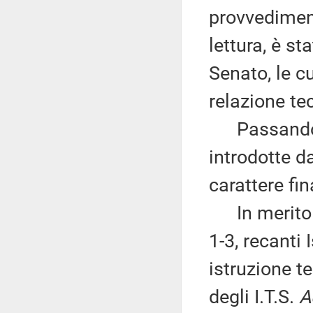
provvedimen
lettura, è s
Senato, le c
relazione te
Passando al
introdotte d
carattere fi
In merito ai
1-3, recanti 
istruzione t
degli I.T.S.
A