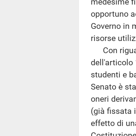
medesime fin
opportuno a
Governo in m
risorse utili
Con riguardo
dell'articol
studenti e b
Senato è sta
oneri derivan
(già fissata
effetto di u
Costituzion