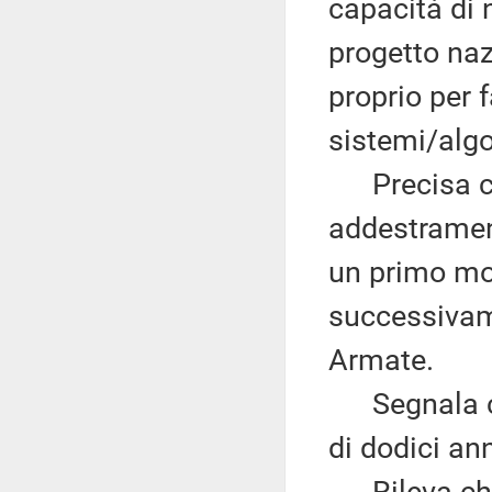
capacità di n
progetto naz
proprio per 
sistemi/algo
Precisa che 
addestrament
un primo mom
successivame
Armate.
Segnala che
di dodici an