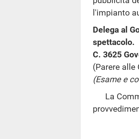
pubblicità d
l'impianto a
Delega al Go
spettacolo.
C. 3625 Gov
(Parere alle
(Esame e con
La Commiss
provvedimen