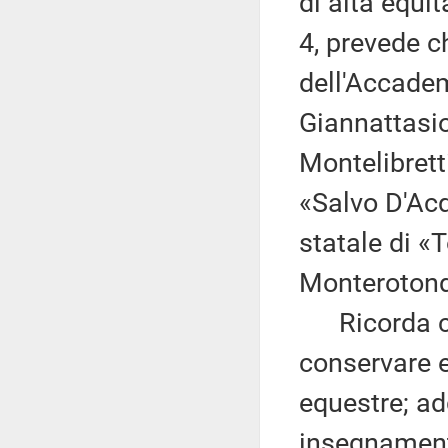
di alta equi
4, prevede c
dell'Accadem
Giannattasio
Montelibrett
«Salvo D'Acq
statale di 
Monterotond
Ricorda che
conservare e
equestre; ad
insegnamenti 