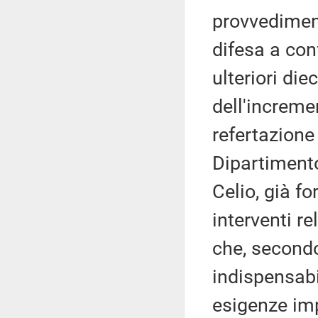
provvediment
difesa a con
ulteriori die
dell'incremen
refertazione
Dipartimento 
Celio, già f
interventi r
che, secondo 
indispensabi
esigenze im