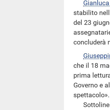
Gianluca
stabilito nel
del 23 giugn
assegnatarie
concluderà n
Giusepp
che il 18 ma
prima lettur
Governo e al
spettacolo».
Sottolinea c