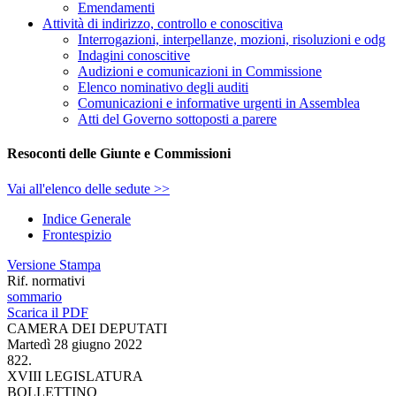
Emendamenti
Attività di indirizzo, controllo e conoscitiva
Interrogazioni, interpellanze, mozioni, risoluzioni e odg
Indagini conoscitive
Audizioni e comunicazioni in Commissione
Elenco nominativo degli auditi
Comunicazioni e informative urgenti in Assemblea
Atti del Governo sottoposti a parere
Resoconti delle Giunte e Commissioni
Vai all'elenco delle sedute >>
Indice Generale
Frontespizio
Versione Stampa
Rif. normativi
sommario
Scarica il PDF
CAMERA DEI DEPUTATI
Martedì 28 giugno 2022
822.
XVIII LEGISLATURA
BOLLETTINO