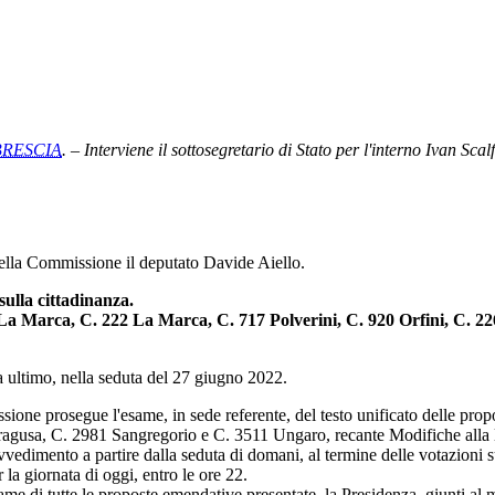
BRESCIA
. – Interviene il sottosegretario di Stato per l'interno Ivan Scal
della Commissione il deputato Davide Aiello.
sulla cittadinanza.
21 La Marca, C. 222 La Marca, C. 717 Polverini, C. 920 Orfini, C. 
ltimo, nella seduta del 27 giugno 2022.
sione prosegue l'esame, in sede referente, del testo unificato delle pro
agusa, C. 2981 Sangregorio e C. 3511 Ungaro, recante Modifiche alla l
dimento a partire dalla seduta di domani, al termine delle votazioni su
 la giornata di oggi, entro le ore 22.
i tutte le proposte emendative presentate, la Presidenza, giunti al mom