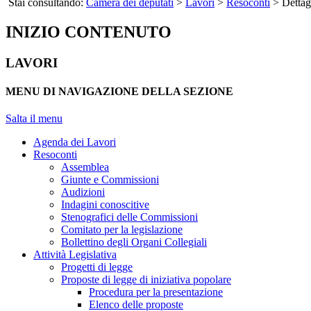
Stai consultando:
Camera dei deputati
>
Lavori
>
Resoconti
> Dettag
INIZIO CONTENUTO
LAVORI
MENU DI NAVIGAZIONE DELLA SEZIONE
Salta il menu
Agenda dei Lavori
Resoconti
Assemblea
Giunte e Commissioni
Audizioni
Indagini conoscitive
Stenografici delle Commissioni
Comitato per la legislazione
Bollettino degli Organi Collegiali
Attività Legislativa
Progetti di legge
Proposte di legge di iniziativa popolare
Procedura per la presentazione
Elenco delle proposte