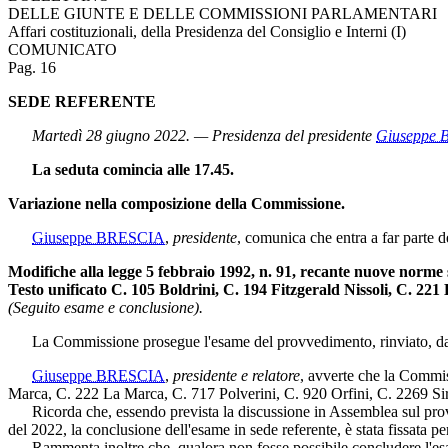
DELLE GIUNTE E DELLE COMMISSIONI PARLAMENTARI
Affari costituzionali, della Presidenza del Consiglio e Interni (I)
COMUNICATO
Pag. 16
SEDE REFERENTE
Martedì 28 giugno 2022. — Presidenza del presidente
Giuseppe 
La seduta comincia alle 17.45.
Variazione nella composizione della Commissione.
Giuseppe BRESCIA
,
presidente
, comunica che entra a far parte 
Modifiche alla legge 5 febbraio 1992, n. 91, recante nuove norme 
Testo unificato C. 105 Boldrini, C. 194 Fitzgerald Nissoli, C. 2
(Seguito esame e conclusione).
La Commissione prosegue l'esame del provvedimento, rinviato, da u
Giuseppe BRESCIA
,
presidente e relatore
, avverte che la Commis
Marca, C. 222 La Marca, C. 717 Polverini, C. 920 Orfini, C. 2269 Sir
Ricorda che, essendo prevista la discussione in Assemblea sul provve
del 2022, la conclusione dell'esame in sede referente, è stata fissata per
Rammenta inoltre che, qualora non fosse possibile concludere l'esame d