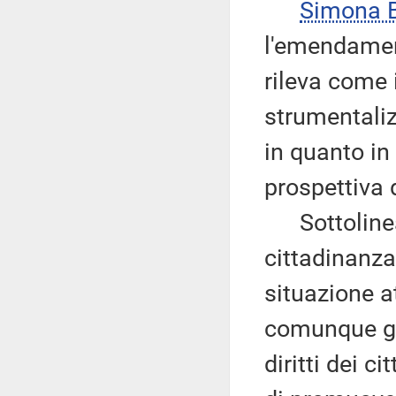
Simona 
l'emendament
rileva come
strumentalizz
in quanto in
prospettiva d
Sottolinea
cittadinanza
situazione a
comunque già
diritti dei c