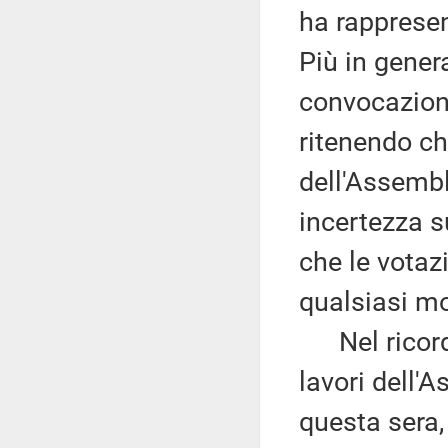
ha rappresen
Più in gener
convocazion
ritenendo c
dell'Assemb
incertezza s
che le votaz
qualsiasi m
Nel ricorda
lavori dell'A
questa sera, 