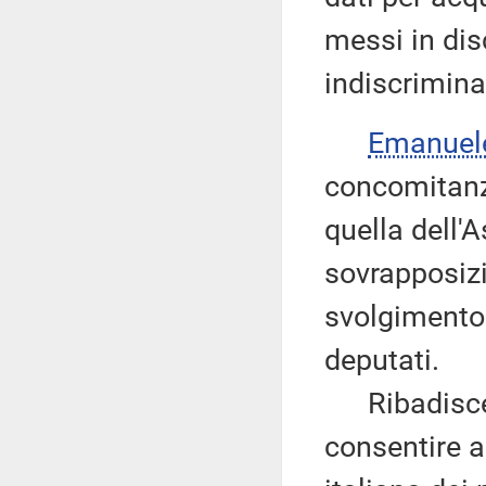
messi in di
indiscriminat
Emanuel
concomitanz
quella dell
sovrapposiz
svolgimento
deputati.
Ribadisce d
consentire ai