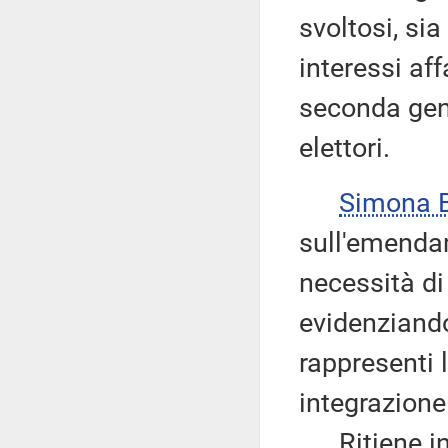
svoltosi, si
interessi aff
seconda gene
elettori.
Simona 
sull'emendam
necessità di 
evidenziand
rappresenti l
integrazione 
Ritiene inf