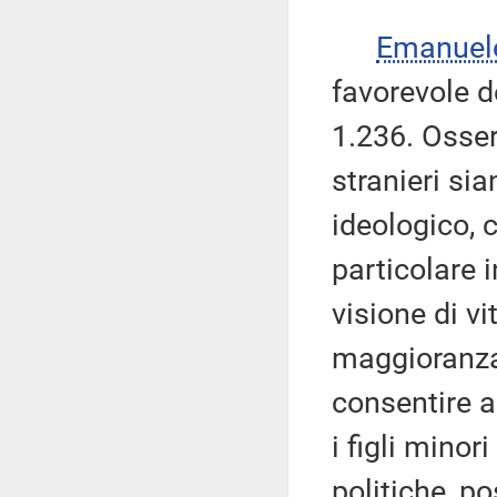
Emanuel
favorevole 
1.236. Osser
stranieri sia
ideologico, 
particolare 
visione di v
maggioranza d
consentire ai
i figli mino
politiche, p