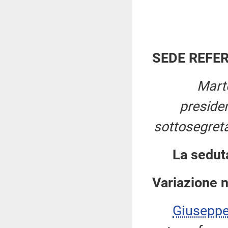
SEDE REFE
Mart
preside
sottosegreta
La sedut
Variazione 
Giusepp