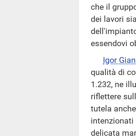
che il grupp
dei lavori s
dell'impiant
essendovi ob
Igor Gian
qualità di c
1.232, ne ill
riflettere su
tutela anche
intenzionati 
delicata man