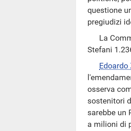
questione un
pregiudizi id
La Commiss
Stefani 1.23
Edoardo
l'emendament
osserva com
sostenitori 
sarebbe un P
a milioni di