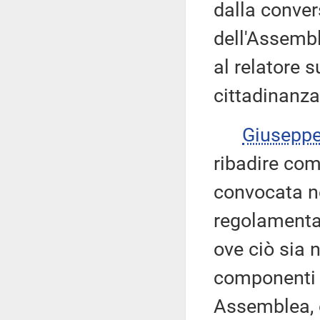
dalla conver
dell'Assembl
al relatore 
cittadinanza
Giusepp
ribadire co
convocata ne
regolamentar
ove ciò sia n
componenti l
Assemblea, ov