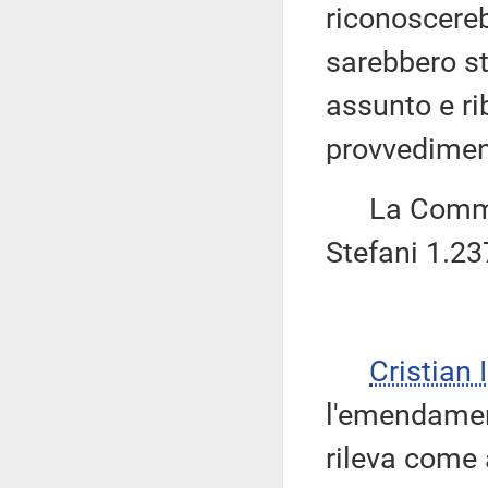
riconoscerebb
sarebbero st
assunto e ri
provvedimen
La Commiss
Stefani 1.23
Cristian
l'emendament
rileva come 