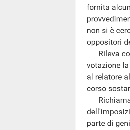
fornita alcun
provvediment
non si è cer
oppositori 
Rileva come
votazione l
al relatore a
corso sostan
Richiama qu
dell'imposiz
parte di gen