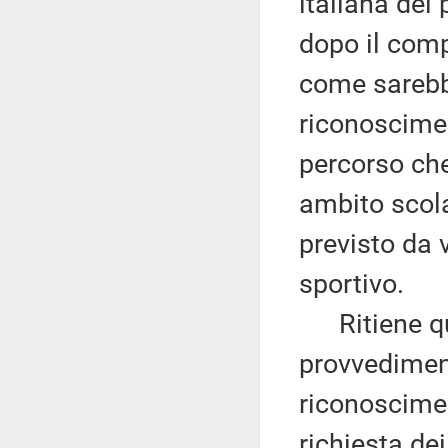
italiana dei 
dopo il com
come sarebb
riconoscimen
percorso che
ambito scola
previsto da 
sportivo.
Ritiene qui
provvediment
riconoscimen
richiesta dei