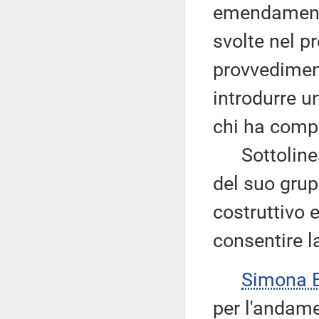
emendamento
svolte nel p
provvedimen
introdurre 
chi ha compi
Sottolinea 
del suo grup
costruttivo 
consentire la
Simona 
per l'andame