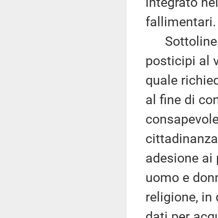
integrato ne
fallimentari.
Sottolinea
posticipi al 
quale richie
al fine di co
consapevole
cittadinanza
adesione ai p
uomo e donna
religione, i
dati per acqu