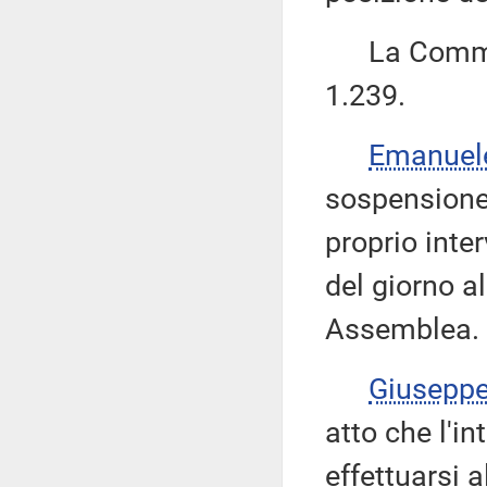
La Commiss
1.239.
Emanuel
sospensione 
proprio inter
del giorno a
Assemblea.
Giusepp
atto che l'i
effettuarsi 