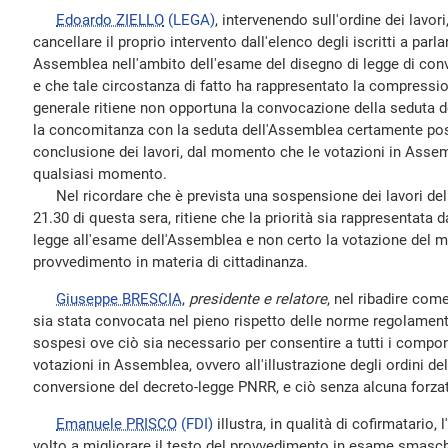
Edoardo ZIELLO
(LEGA)
, intervenendo sull'ordine dei lavor
cancellare il proprio intervento dall'elenco degli iscritti a parla
Assemblea nell'ambito dell'esame del disegno di legge di con
e che tale circostanza di fatto ha rappresentato la compression
generale ritiene non opportuna la convocazione della seduta 
la concomitanza con la seduta dell'Assemblea certamente pos
conclusione dei lavori, dal momento che le votazioni in Assem
qualsiasi momento.
Nel ricordare che è prevista una sospensione dei lavori dell
21.30 di questa sera, ritiene che la priorità sia rappresentata 
legge all'esame dell'Assemblea e non certo la votazione del m
provvedimento in materia di cittadinanza.
Giuseppe BRESCIA
,
presidente e relatore
, nel ribadire co
sia stata convocata nel pieno rispetto delle norme regolamenta
sospesi ove ciò sia necessario per consentire a tutti i compon
votazioni in Assemblea, ovvero all'illustrazione degli ordini de
conversione del decreto-legge PNRR, e ciò senza alcuna forza
Emanuele PRISCO
(FDI)
illustra, in qualità di cofirmatario
volto a migliorare il testo del provvedimento in esame smasche