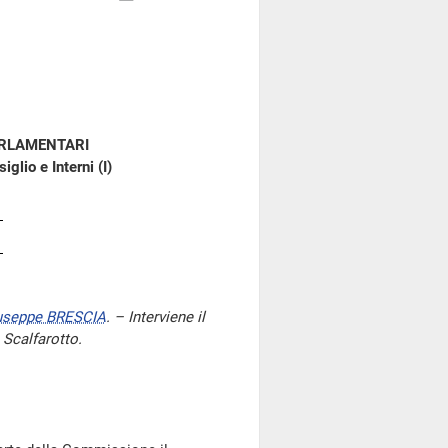
ARLAMENTARI
glio e Interni (I)
useppe BRESCIA
. – Interviene il
 Scalfarotto.