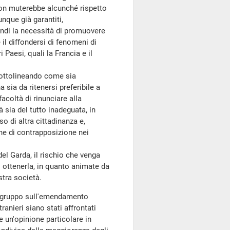
n muterebbe alcunché rispetto
nque già garantiti,
quindi la necessità di promuovere
 il diffondersi di fenomeni di
i Paesi, quali la Francia e il
sottolineando come sia
 sia da ritenersi preferibile a
facoltà di rinunciare alla
sia del tutto inadeguata, in
o di altra cittadinanza e,
ne di contrapposizione nei
el Garda, il rischio che venga
 ottenerla, in quanto animate da
stra società.
o gruppo sull'emendamento
ranieri siano stati affrontati
e un'opinione particolare in