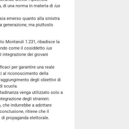
a, di una norma in materia di
ius
sia emerso quanto alla sinistra
nda generazione, ma piuttosto
o Montaruli 1.231, ribadisce la
ziando come il cosiddetto
ius
i integrazione dei giovani
icaci per garantire una reale
ti al riconoscimento della
raggiungimento degli obiettivi di
di scuola.
adinanza venga utilizzato solo a
ntegrazione degli stranieri.
a, che indurrebbe a adottare
 conclusione, ritiene che il
 di propaganda elettorale.
.