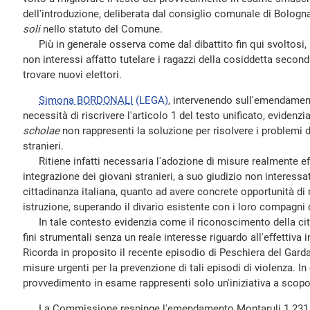
dell'introduzione, deliberata dal consiglio comunale di Bologn
soli
nello statuto del Comune.
Più in generale osserva come dal dibattito fin qui svoltosi, 
non interessi affatto tutelare i ragazzi della cosiddetta seco
trovare nuovi elettori.
Simona BORDONALI
(LEGA)
, intervenendo sull'emendament
necessità di riscrivere l'articolo 1 del testo unificato, eviden
scholae
non rappresenti la soluzione per risolvere i problemi d
stranieri.
Ritiene infatti necessaria l'adozione di misure realmente eff
integrazione dei giovani stranieri, a suo giudizio non interessa
cittadinanza italiana, quanto ad avere concrete opportunità di 
istruzione, superando il divario esistente con i loro compagni 
In tale contesto evidenzia come il riconoscimento della citt
fini strumentali senza un reale interesse riguardo all'effettiva i
Ricorda in proposito il recente episodio di Peschiera del Gard
misure urgenti per la prevenzione di tali episodi di violenza. In
provvedimento in esame rappresenti solo un'iniziativa a scopo
La Commissione respinge l'emendamento Montaruli 1.231