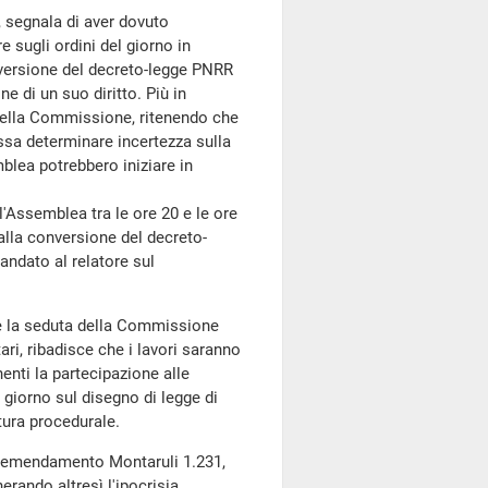
i, segnala di aver dovuto
re sugli ordini del giorno in
versione del decreto-legge PNRR
e di un suo diritto. Più in
della Commissione, ritenendo che
sa determinare incertezza sulla
blea potrebbero iniziare in
'Assemblea tra le ore 20 e le ore
dalla conversione del decreto-
andato al relatore sul
me la seduta della Commissione
ri, ribadisce che i lavori saranno
enti la partecipazione alle
l giorno sul disegno di legge di
tura procedurale.
, l'emendamento Montaruli 1.231,
rando altresì l'ipocrisia