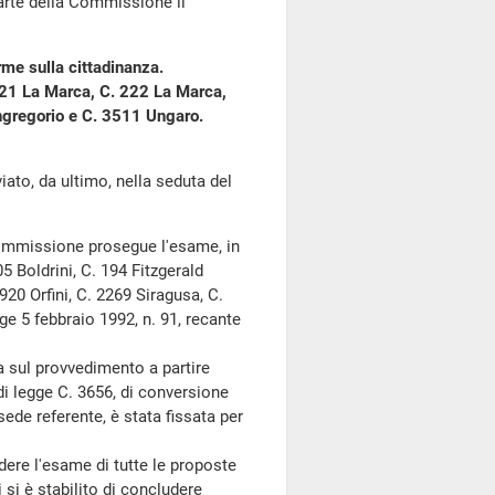
arte della Commissione il
rme sulla cittadinanza.
 221 La Marca, C. 222 La Marca,
angregorio e C. 3511 Ungaro.
o, da ultimo, nella seduta del
Commissione prosegue l'esame, in
5 Boldrini, C. 194 Fitzgerald
920 Orfini, C. 2269 Siragusa, C.
e 5 febbraio 1992, n. 91, recante
sul provvedimento a partire
di legge C. 3656, di conversione
ede referente, è stata fissata per
re l'esame di tutte le proposte
si è stabilito di concludere