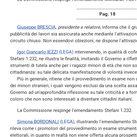
Pag. 18
Giuseppe BRESCIA
,
presidente e relatore
, informa che il g
pubblicità dei lavori sia assicurata anche mediante l'attivazio
circuito chiuso. Non essendovi obiezioni, ne dispone l'attivazi
Igor Giancarlo IEZZI
(LEGA)
intervenendo, in qualità di co
Stefani 1.232, ne illustra le finalità, invitando il Governo a rifl
strumenti di tutela anche per i ragazzi minori di età che non so
cittadinanza: su tale delicata manifestazione di volontà invece
Più in generale, ritiene che il provvedimento in esame non co
dei minori stranieri, i quali vengono esclusi da una scelta assai
Governo ad un'approfondita riflessione su tale criticità e a fo
coloro che non sono interessati a diventare cittadini italiani.
La Commissione respinge l'emendamento Stefani 1.232.
Simona BORDONALI
(LEGA)
, illustrando l'emendamento Ste
rileva come i promotori del provvedimento in esame strumentali
elettorali, in quanto in realtà non viene offerta alcuna prospetti