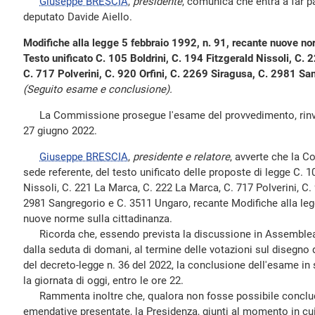
Giuseppe BRESCIA
,
presidente
, comunica che entra a far p
deputato Davide Aiello.
Modifiche alla legge 5 febbraio 1992, n. 91, recante nuove no
Testo unificato C. 105 Boldrini, C. 194 Fitzgerald Nissoli, C.
C. 717 Polverini, C. 920 Orfini, C. 2269 Siragusa, C. 2981 S
(Seguito esame e conclusione).
La Commissione prosegue l'esame del provvedimento, rinviat
27 giugno 2022.
Giuseppe BRESCIA
,
presidente e relatore
, avverte che la 
sede referente, del testo unificato delle proposte di legge C. 10
Nissoli, C. 221 La Marca, C. 222 La Marca, C. 717 Polverini, C. 
2981 Sangregorio e C. 3511 Ungaro, recante Modifiche alla legg
nuove norme sulla cittadinanza.
Ricorda che, essendo prevista la discussione in Assemblea 
dalla seduta di domani, al termine delle votazioni sul disegno 
del decreto-legge n. 36 del 2022, la conclusione dell'esame in s
la giornata di oggi, entro le ore 22.
Rammenta inoltre che, qualora non fosse possibile conclude
emendative presentate, la Presidenza, giunti al momento in cui 