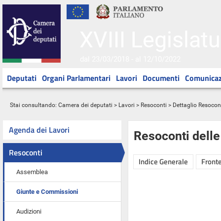
XVIII Legislatu
dal 23/03/2018 - al 12/10/2022
Deputati
Organi Parlamentari
Lavori
Documenti
Comunicaz
Stai consultando:
Camera dei deputati
>
Lavori
>
Resoconti
> Dettaglio Resocon
Agenda dei Lavori
Resoconti dell
Resoconti
Indice Generale
Fronte
Assemblea
Giunte e Commissioni
Audizioni