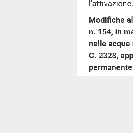
l'attivazione
Modifiche al
n. 154, in m
nelle acque 
C. 2328, ap
permanente 
(Seguito esa
La Commiss
provvediment
scorso.