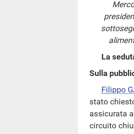
Merco
preside
sottosegr
aliment
La sedut
Sulla pubblic
Filippo 
stato chiesto
assicurata a
circuito chi