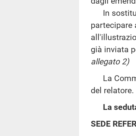
dagli emend
In sostituzi
partecipare 
all'illustraz
già inviata p
allegato 2)
La Commiss
del relatore.
La seduta
SEDE REFE