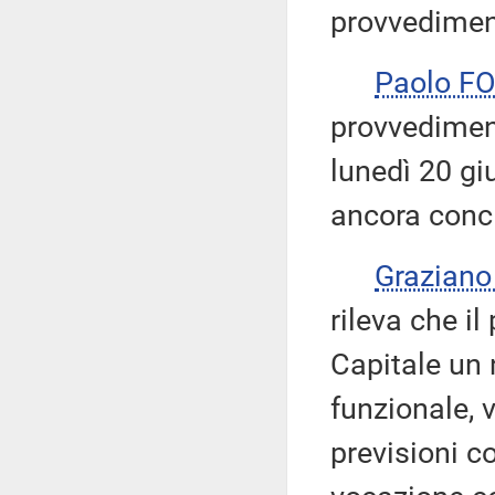
provvedimen
Paolo F
provvediment
lunedì 20 g
ancora conc
Graziano
rileva che i
Capitale un 
funzionale, 
previsioni c