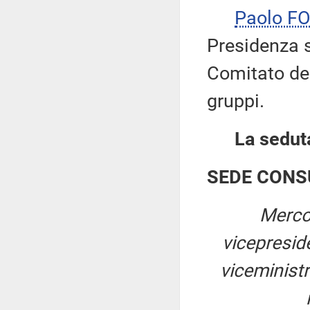
Paolo F
Presidenza s
Comitato dei
gruppi.
La seduta
SEDE CONS
Merco
vicepresi
viceministr