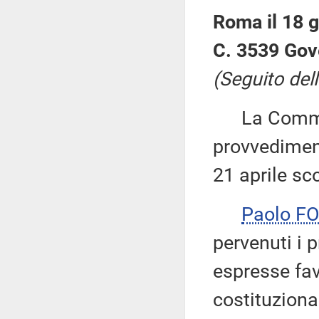
Roma il 18 
C. 3539 Gov
(Seguito del
La Commiss
provvediment
21 aprile sc
Paolo F
pervenuti i p
espresse fa
costituzional