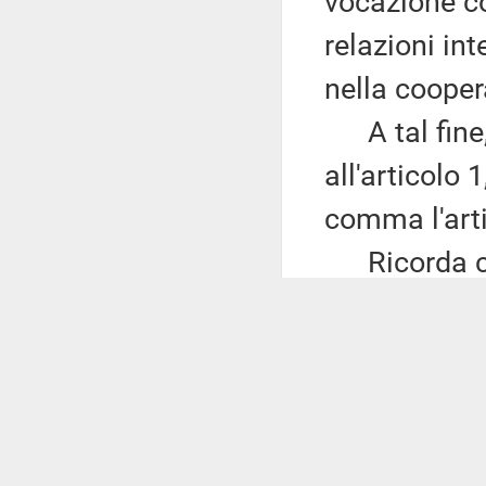
vocazione c
relazioni int
nella coope
A tal fine, 
all'articolo
comma l'arti
Ricorda che
dell'articol
di Roma Capi
Stato dispon
dai Comuni, 
dalle Regioni