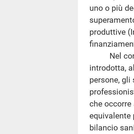
uno o più dec
superamento 
produttive (I
finanziament
Nel corso d
introdotta, 
persone, gli 
professionis
che occorre a
equivalente 
bilancio san