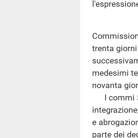
l'espressione
Commissioni
trenta giorn
successivame
medesimi ter
novanta gior
I commi 5 e
integrazione
e abrogazio
parte dei dec