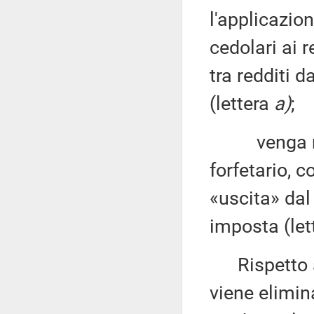
l'applicazio
cedolari ai 
tra redditi 
(lettera
a)
;
venga mant
forfetario, 
«uscita» dal
imposta (let
Rispetto al 
viene elimin