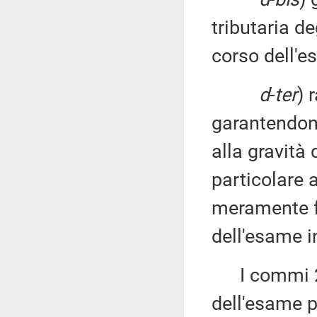
tributaria de
corso dell'e
d
-
ter
) 
garantendone
alla gravità
particolare a
meramente fo
dell'esame i
I commi 2 e
dell'esame p