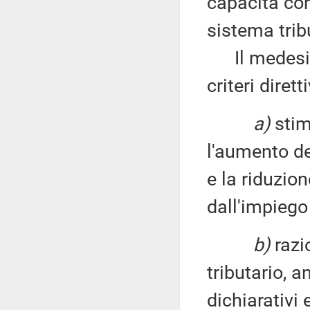
capacità con
sistema trib
Il medesimo
criteri diretti
a)
stim
l'aumento de
e la riduzion
dall'impiego 
b)
razi
tributario, 
dichiarativi