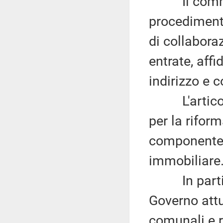
Il comm
procedimenti
di collabora
entrate, aff
indirizzo e 
L'articolo 7
per la riform
componente 
immobiliare
In particol
Governo attu
comunali e re