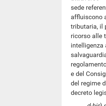
sede referen
affluiscono 
tributaria, i
ricorso alle 
intelligenza 
salvaguardia
regolamento
e del Consig
del regime d
decreto legi
d
-
bis
) 