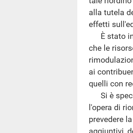
tale riordin
alla tutela 
effetti sull'
È stato ino
che le risor
rimodulazion
ai contribuen
quelli con r
Si è specifi
l'opera di r
prevedere la
aggiuntivi, d