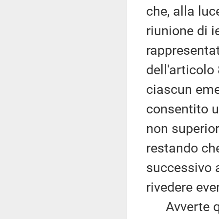
che, alla lu
riunione di i
rappresentat
dell'articol
ciascun eme
consentito u
non superior
restando che
successivo a
rivedere eve
Avverte qui