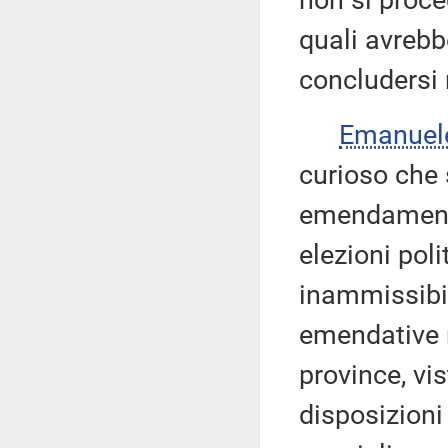
non si proce
quali avrebb
concludersi 
Emanuel
curioso che 
emendamenti
elezioni pol
inammissibil
emendative re
province, vi
disposizioni