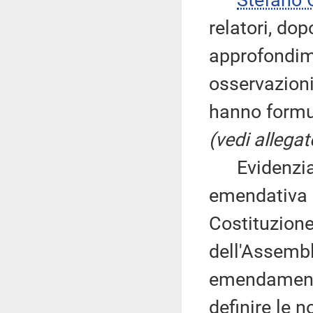
Stefano
relatori, do
approfondim
osservazioni
hanno formu
(vedi allegat
Evidenzia 
emendativa i
Costituzione
dell'Assembl
emendamento 
definire le 