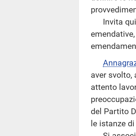
provvedimen
Invita quind
emendative, 
emendamenti 
Annagra
aver svolto, 
attento lavo
preoccupazio
del Partito
le istanze di 
Si associa q