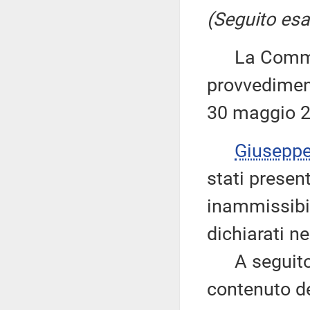
(Seguito esa
La Commiss
provvediment
30 maggio 2
Giusepp
stati present
inammissibil
dichiarati ne
A seguito d
contenuto de