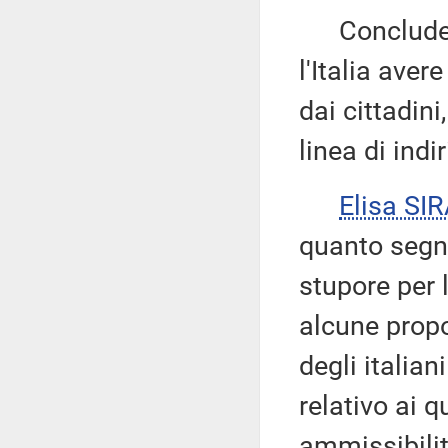
Conclude o
l'Italia ave
dai cittadini
linea di indir
Elisa S
quanto segn
stupore per 
alcune propo
degli italian
relativo ai q
ammissibilit