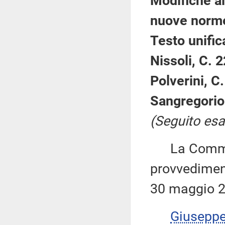
Modifiche al
nuove norme
Testo unific
Nissoli, C. 
Polverini, C
Sangregorio
(Seguito esa
La Commiss
provvediment
30 maggio 2
Giusepp