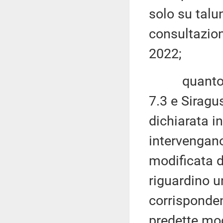
solo su talun
consultazion
2022;
quanto agl
7.3 e Siragu
dichiarata i
intervengano
modificata da
riguardino u
corrisponden
predette mod