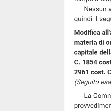
Nessun altr
quindi il se
Modifica all'
materia di o
capitale del
C. 1854 cost
2961 cost. C
(Seguito esa
La Commiss
provvediment