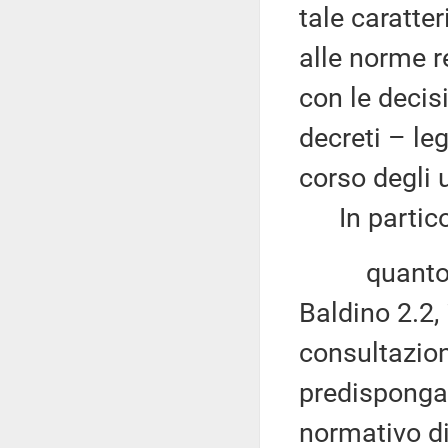
tale caratte
alle norme r
con le decis
decreti – le
corso degli u
In particol
quanto agl
Baldino 2.2,
consultazion
predisponga
normativo di