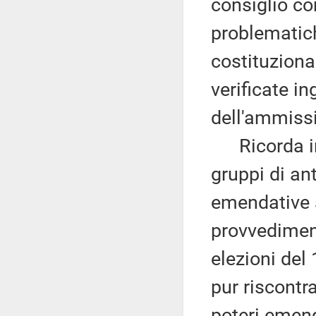
consiglio co
problematich
costituziona
verificate i
dell'ammissi
Ricorda ino
gruppi di an
emendative a
provvedimen
elezioni del
pur riscontr
poteri emend