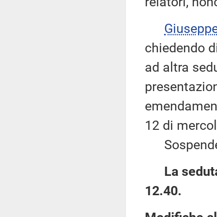
relatori, no
Giusepp
chiedendo di 
ad altra sed
presentazio
emendamenti 
12 di merco
Sospende q
La seduta
12.40.