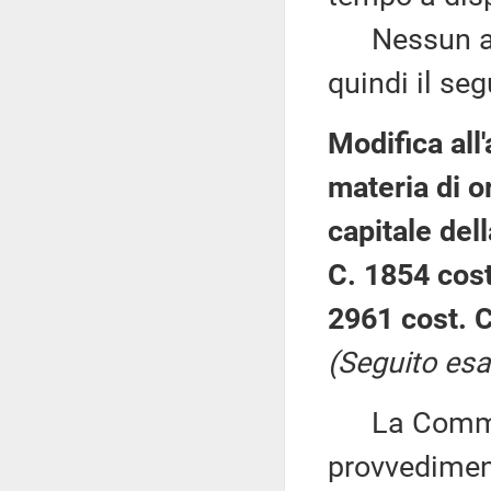
Nessun altr
quindi il se
Modifica all'
materia di o
capitale del
C. 1854 cost
2961 cost. C
(Seguito esa
La Commiss
provvediment