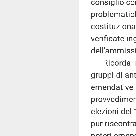
consiglio co
problematich
costituziona
verificate i
dell'ammissi
Ricorda ino
gruppi di an
emendative a
provvedimen
elezioni del
pur riscontr
poteri emend