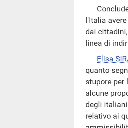
Conclude o
l'Italia ave
dai cittadini
linea di indir
Elisa S
quanto segn
stupore per 
alcune propo
degli italian
relativo ai q
ammissibilit