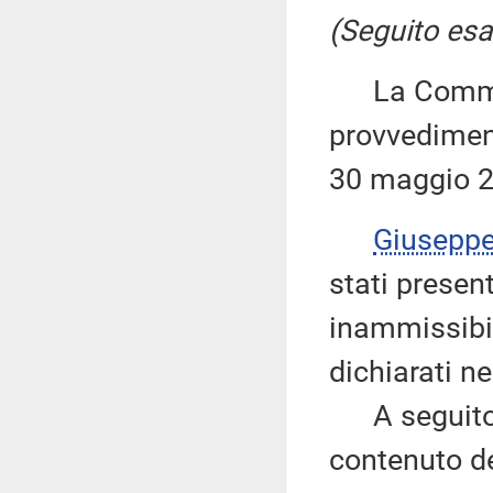
(Seguito esa
La Commiss
provvediment
30 maggio 2
Giusepp
stati present
inammissibil
dichiarati ne
A seguito d
contenuto de