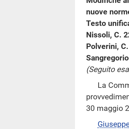
Modifiche al
nuove norme
Testo unific
Nissoli, C. 
Polverini, C
Sangregorio
(Seguito esa
La Commiss
provvediment
30 maggio 2
Giusepp