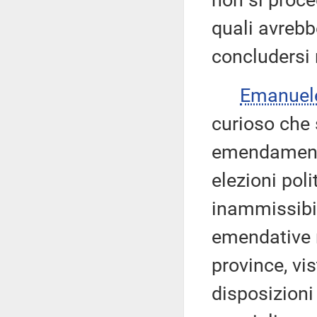
non si proce
quali avrebb
concludersi 
Emanuel
curioso che 
emendamenti
elezioni pol
inammissibil
emendative re
province, vi
disposizioni