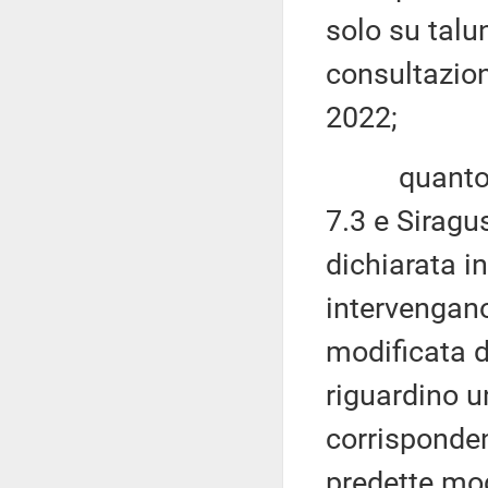
solo su talun
consultazion
2022;
quanto agl
7.3 e Siragu
dichiarata i
intervengano
modificata da
riguardino u
corrisponden
predette mod