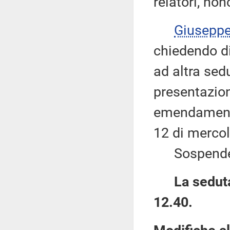
relatori, no
Giusepp
chiedendo di 
ad altra sed
presentazio
emendamenti 
12 di merco
Sospende q
La seduta
12.40.