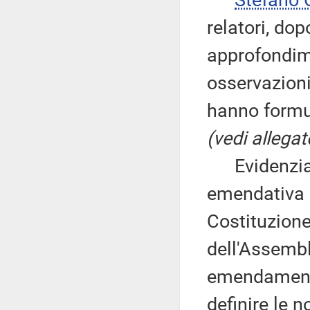
Stefano
relatori, do
approfondim
osservazioni
hanno formu
(vedi allegat
Evidenzia 
emendativa i
Costituzione
dell'Assembl
emendamento 
definire le 