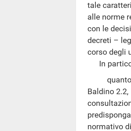
tale caratte
alle norme r
con le decis
decreti – le
corso degli u
In particol
quanto agl
Baldino 2.2,
consultazion
predisponga
normativo di