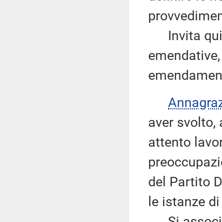
provvedimen
Invita quind
emendative, 
emendamenti 
Annagra
aver svolto, 
attento lavo
preoccupazio
del Partito
le istanze di 
Si associa q