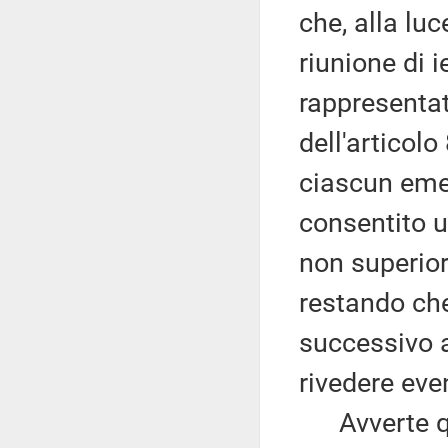
che, alla lu
riunione di i
rappresentat
dell'articol
ciascun eme
consentito u
non superior
restando che
successivo a
rivedere eve
Avverte qui