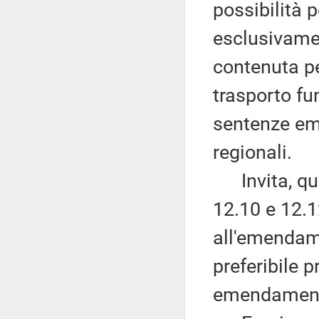
possibilità 
esclusivament
contenuta pe
trasporto fu
sentenze ema
regionali.
Invita, quin
12.10 e 12.
all'emendame
preferibile 
emendamento