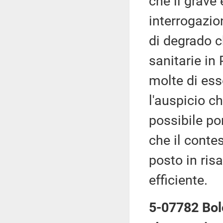
che il grave
interrogazi
di degrado c
sanitarie in
molte di ess
l'auspicio c
possibile po
che il conte
posto in ris
efficiente.
5-07782 Bolo