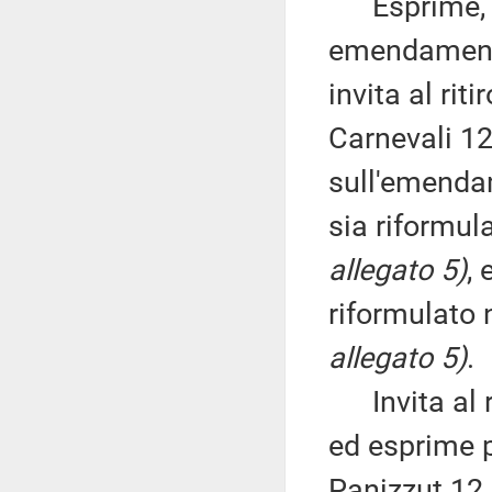
Esprime, qu
emendamenti
invita al ri
Carnevali 12
sull'emenda
sia riformula
allegato 5)
,
riformulato n
allegato 5)
.
Invita al r
ed esprime 
Panizzut 12.