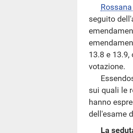
Rossana
seguito dell
emendamenti 
emendamenti 
13.8 e 13.9,
votazione.
Essendosi 
sui quali le 
hanno espress
dell'esame d
La seduta