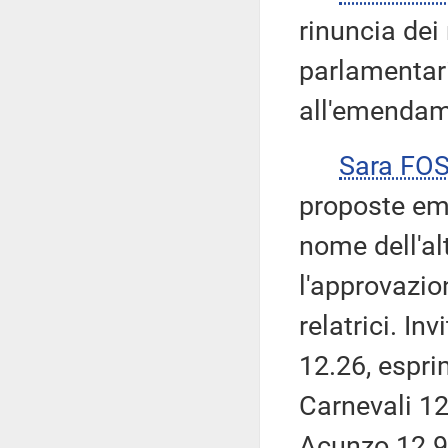
rinuncia dei 
parlamentar
all'emendame
Sara FO
proposte eme
nome dell'al
l'approvazi
relatrici. In
12.26, espr
Carnevali 12
Acunzo 12.9.