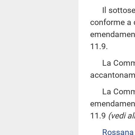
Il sottose
conforme a qu
emendamenti 
11.9.
La Commiss
accantoname
La Commiss
emendamenti 
11.9
(vedi al
Rossana