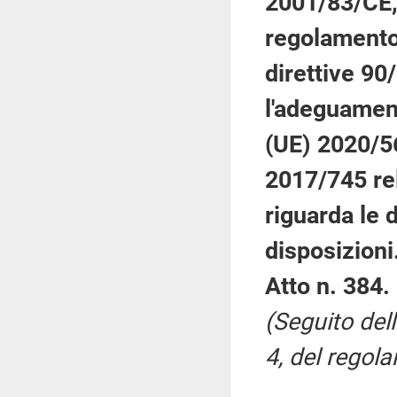
2001/83/CE, 
regolamento
direttive 9
l'adeguament
(UE) 2020/56
2017/745 rel
riguarda le 
disposizioni
Atto n. 384.
(Seguito del
4, del regola