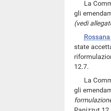
La Commissi
gli emendam
(vedi allegat
Rossana
state accett
riformulazi
12.7.
La Commissi
gli emendam
formulazion
Panizzut 12