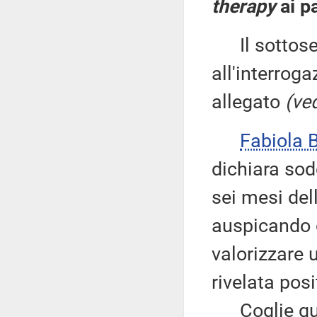
therapy
ai pa
Il sottose
all'interroga
allegato
(ved
Fabiola
dichiara sod
sei mesi del
auspicando c
valorizzare 
rivelata posi
Coglie quind