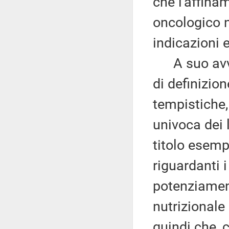
che l'affina
oncologico n
indicazioni 
A suo avviso
di definizion
tempistiche,
univoca dei l
titolo esempl
riguardanti i 
potenziamen
nutrizionale 
quindi che, c