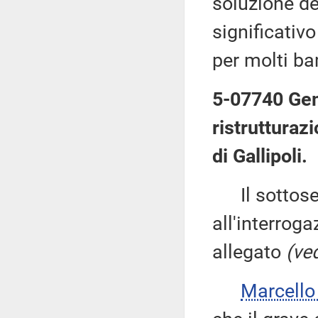
soluzione def
significativ
per molti ba
5-07740 Gemm
ristrutturaz
di Gallipoli.
Il sottose
all'interroga
allegato
(ved
Marcell