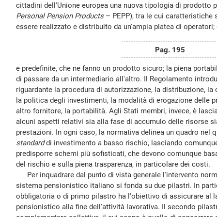
cittadini dell'Unione europea una nuova tipologia di prodotto p
Personal Pension Products
– PEPP), tra le cui caratteristiche 
essere realizzato e distribuito da un'ampia platea di operatori;
Pag. 195
e predefinite, che ne fanno un prodotto sicuro; la piena portabili
di passare da un intermediario all'altro. Il Regolamento introd
riguardante la procedura di autorizzazione, la distribuzione, l
la politica degli investimenti, la modalità di erogazione delle p
altro fornitore, la portabilità. Agli Stati membri, invece, è lasci
alcuni aspetti relativi sia alla fase di accumulo delle risorse s
prestazioni. In ogni caso, la normativa delinea un quadro nel 
standard
di investimento a basso rischio, lasciando comunque la
predisporre schemi più sofisticati, che devono comunque basa
del rischio e sulla piena trasparenza, in particolare dei costi.
Per inquadrare dal punto di vista generale l'intervento norma
sistema pensionistico italiano si fonda su due pilastri. In part
obbligatoria o di primo pilastro ha l'obiettivo di assicurare al
pensionistico alla fine dell'attività lavorativa. Il secondo pilas