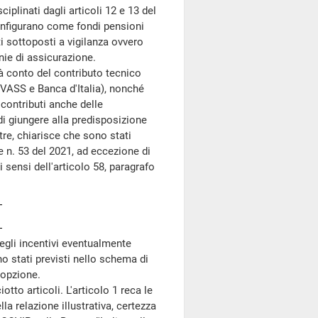
iplinati dagli articoli 12 e 13 del
 configurano come fondi pensioni
ti sottoposti a vigilanza ovvero
nie di assicurazione.
à conto del contributo tecnico
IVASS e Banca d'Italia), nonché
contributi anche delle
e di giungere alla predisposizione
tre, chiarisce che sono stati
gge n. 53 del 2021, ad eccezione di
i sensi dell'articolo 58, paragrafo
degli incentivi eventualmente
no stati previsti nello schema di
'opzione.
o articoli. L'articolo 1 reca le
lla relazione illustrativa, certezza