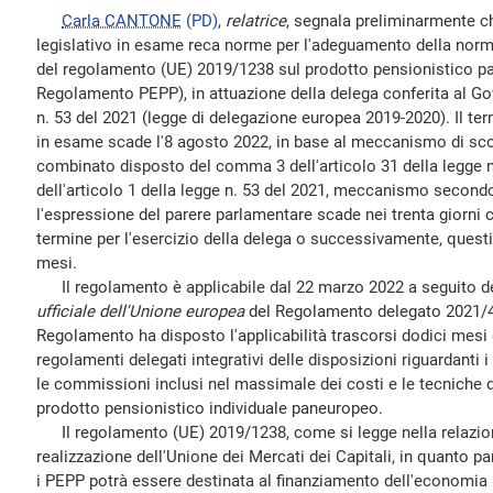
Carla CANTONE
(PD)
,
relatrice
, segnala preliminarmente c
legislativo in esame reca norme per l'adeguamento della norma
del regolamento (UE) 2019/1238 sul prodotto pensionistico p
Regolamento PEPP), in attuazione della delega conferita al Gov
n. 53 del 2021 (legge di delegazione europea 2019-2020). Il ter
in esame scade l'8 agosto 2022, in base al meccanismo di scor
combinato disposto del comma 3 dell'articolo 31 della legge 
dell'articolo 1 della legge n. 53 del 2021, meccanismo secondo 
l'espressione del parere parlamentare scade nei trenta giorni
termine per l'esercizio della delega o successivamente, questi 
mesi.
Il regolamento è applicabile dal 22 marzo 2022 a seguito de
ufficiale dell'Unione europea
del Regolamento delegato 2021/473.
Regolamento ha disposto l'applicabilità trascorsi dodici mesi 
regolamenti delegati integrativi delle disposizioni riguardanti i
le commissioni inclusi nel massimale dei costi e le tecniche di
prodotto pensionistico individuale paneuropeo.
Il regolamento (UE) 2019/1238, come si legge nella relazione 
realizzazione dell'Unione dei Mercati dei Capitali, in quanto pa
i PEPP potrà essere destinata al finanziamento dell'economia re