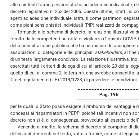
alle esistenti forme pensionistiche ad adesione individuale, disc
decreto legislativo n. 252 del 2005. Queste ultime, infatti, si
aperti ad adesione individuale, istituiti come patrimoni separa
come piani pensionistici individuali (PIP) realizzati da compag
Tornando allo schema di decreto, la relazione illustrativa d
fornito dalle competenti autorità di vigilanza (Consob, COVIP, 
della consultazione pubblica che ha permesso di raccogliere i 
associazioni di categorie e dei principali
stakeholders
, al fin
di un testo largamente condiviso. La relazione illustrativa, inol
esercitati tutti i criteri di delega di cui all'articolo 20 della le
quello di cui al comma 2, lettera
m
), che avrebbe consentito, a
4, del regolamento (UE) 2019/1238, di prevedere le condizioni
Pag. 196
per le quali lo Stato possa esigere il rimborso dei vantaggi e 
concessi ai risparmiatori in PEPP; poiché tali incentivi non so
decreto non si è, di conseguenza, provveduto all'esercizio dell
Venendo al merito, lo schema di decreto si compone di diciott
definizioni ricorrenti nel testo, volte a fornire, come si legge ne