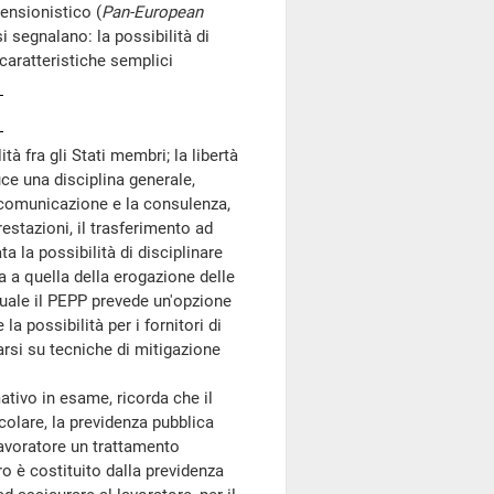
ensionistico (
Pan-European
si segnalano: la possibilità di
 caratteristiche semplici
tà fra gli Stati membri; la libertà
uce una disciplina generale,
a comunicazione e la consulenza,
restazioni, il trasferimento ad
ata la possibilità di disciplinare
ia a quella della erogazione delle
quale il PEPP prevede un'opzione
 possibilità per i fornitori di
rsi su tecniche di mitigazione
tivo in esame, ricorda che il
icolare, la previdenza pubblica
 lavoratore un trattamento
tro è costituito dalla previdenza