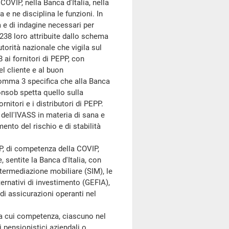
 COVIP, nella Banca d'Italia, nella
e ne disciplina le funzioni. In
za e di indagine necessari per
1238 loro attribuite dallo schema
utorità nazionale che vigila sul
 ai fornitori di PEPP, con
el cliente e al buon
omma 3 specifica che alla Banca
 Consob spetta quello sulla
ornitori e i distributori di PEPP.
 dell'IVASS in materia di sana e
ento del rischio e di stabilità
P, di competenza della COVIP,
 sentite la Banca d'Italia, con
intermediazione mobiliare (SIM), le
ternativi di investimento (GEFIA),
 di assicurazioni operanti nel
la cui competenza, ciascuno nel
i pensionistici aziendali o