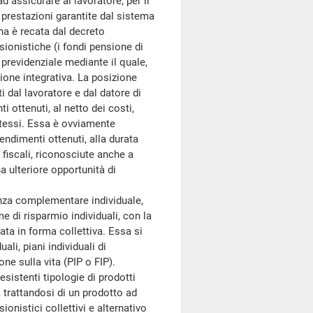
d assicurare al lavoratore, per il
e prestazioni garantite dal sistema
na è recata dal decreto
sionistiche (i fondi pensione di
o previdenziale mediante il quale,
sione integrativa. La posizione
ti dal lavoratore e dal datore di
 ottenuti, al netto dei costi,
 stessi. Essa è ovviamente
rendimenti ottenuti, alla durata
 fiscali, riconosciute anche a
a ulteriore opportunità di
nza complementare individuale,
 di risparmio individuali, con la
zata in forma collettiva. Essa si
ali, piani individuali di
ne sulla vita (PIP o FIP).
sistenti tipologie di prodotti
, trattandosi di un prodotto ad
onistici collettivi e alternativo