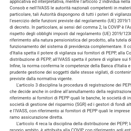
applicativa ed interpretativa, mentre l'articolo 2 individua nella
Consob e nell'IVASS le autorità nazionali competenti in materia 
particolare, tali Autorità dispongono di tutti i poteri di vigilan
l'esercizio delle funzioni previste dal regolamento (UE) 2019/
di decreto. In particolare, ai sensi del comma 2, la COVIP è l'A
rispetto degli obblighi imposti dal regolamento (UE) 2019/1238
riferimento alla natura pensionistica del prodotto, alla tutela d
funzionamento del sistema di previdenza complementare. Il c
d'Italia spetta il potere di vigilanza sui fornitori di PEPP, alla
distribuzione di PEPP, all'IVASS spetta il potere di vigilare sui f
Infine, la norma conferma le competenze della Banca d'Italia e
prudente gestione dei soggetti dalle stesse vigilati, di contenim
previste dalla normativa vigente.
L'articolo 3 disciplina la procedura di registrazione dei PEP
che decide anche in ordine all'annullamento della registrazione,
riferimento ai fornitori di PEPP quali le banche, le società di 
società di gestione del risparmio (SGR) ed i gestori di fondi al
e l'IVASS, con riferimento ai fornitori di PEPP quali le imprese
ramo assicurazione diretta.
L'articolo 4 reca la disciplina della distribuzione dei PEPP, 
proprio ambito, è attribuita alla COVIP, con riferimento agli ent