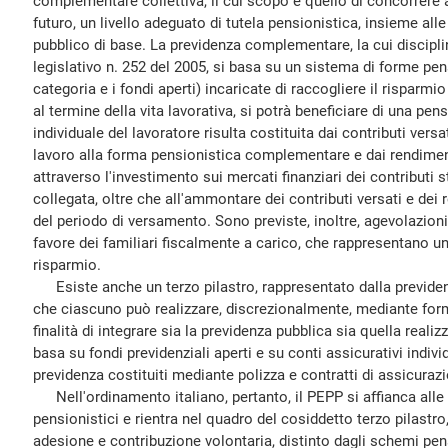
complementare collettiva, il cui scopo è quello di concorrere a
futuro, un livello adeguato di tutela pensionistica, insieme all
pubblico di base. La previdenza complementare, la cui discipli
legislativo n. 252 del 2005, si basa su un sistema di forme pen
categoria e i fondi aperti) incaricate di raccogliere il risparmi
al termine della vita lavorativa, si potrà beneficiare di una pen
individuale del lavoratore risulta costituita dai contributi versa
lavoro alla forma pensionistica complementare e dai rendimenti
attraverso l'investimento sui mercati finanziari dei contributi
collegata, oltre che all'ammontare dei contributi versati e dei 
del periodo di versamento. Sono previste, inoltre, agevolazioni
favore dei familiari fiscalmente a carico, che rappresentano un
risparmio.
Esiste anche un terzo pilastro, rappresentato dalla previde
che ciascuno può realizzare, discrezionalmente, mediante forme
finalità di integrare sia la previdenza pubblica sia quella realiz
basa su fondi previdenziali aperti e su conti assicurativi individu
previdenza costituiti mediante polizza e contratti di assicurazio
Nell'ordinamento italiano, pertanto, il PEPP si affianca alle e
pensionistici e rientra nel quadro del cosiddetto terzo pilastro
adesione e contribuzione volontaria, distinto dagli schemi pensi