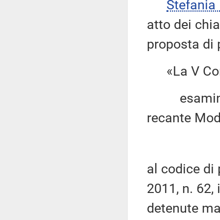
Stefani
atto dei chi
proposta di 
«La V Com
esaminato i
recante Modi
al codice di
2011, n. 62, 
detenute mad