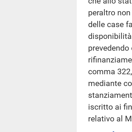
che allo sta
peraltro non 
delle case f
disponibilit
prevedendo c
rifinanziamen
comma 322, 
mediante cor
stanziamento
iscritto ai f
relativo al M