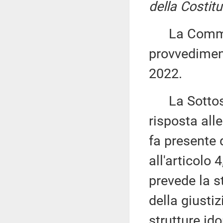
della Costit
La Commiss
provvediment
2022.
La Sottos
risposta alle
fa presente 
all'articol
prevede la st
della giustizi
strutture id