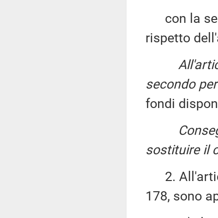
con la segue
rispetto dell
All'ar
secondo peri
fondi disponi
Conseg
sostituire i
2. All'artic
178, sono ap