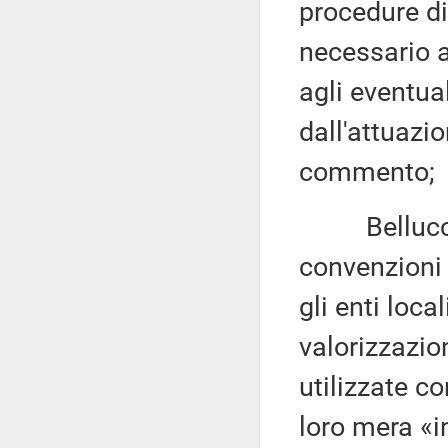
procedure di
necessario a
agli eventual
dall'attuazi
commento;
Bellucci 4.
convenzioni s
gli enti loca
valorizzazio
utilizzate c
loro mera «