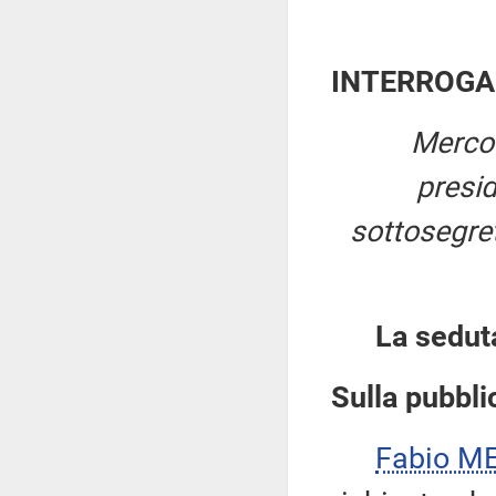
INTERROGA
Mercol
presi
sottosegret
La sedut
Sulla pubblic
Fabio ME