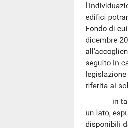
l'individuazi
edifici potra
Fondo di cui
dicembre 2020
all'accoglie
seguito in c
legislazione
riferita ai s
in tale qu
un lato, espu
disponibili d