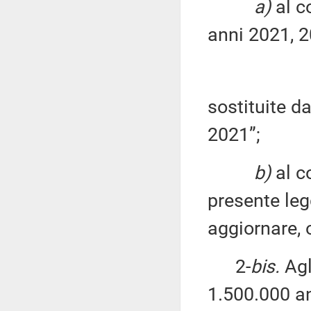
a)
al c
anni 2021, 
sostituite da
2021”;
b)
al c
presente leg
aggiornare, 
2-
bis.
Agl
1.500.000 an