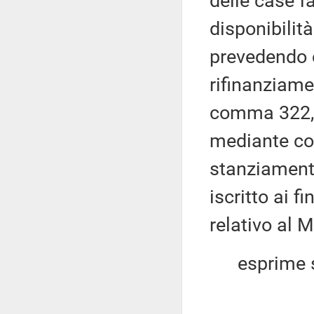
delle case f
disponibilit
prevedendo c
rifinanziamen
comma 322, 
mediante cor
stanziamento
iscritto ai f
relativo al M
esprime sul