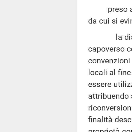
preso atto 
da cui si ev
la disposiz
capoverso c
convenzioni t
locali al fin
essere utili
attribuendo 
riconversione
finalità desc
proprietà co