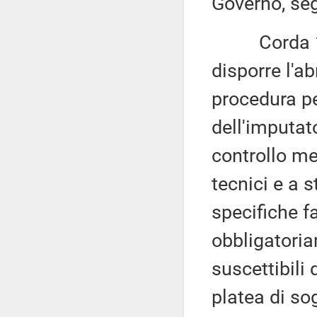
Governo, seg
Corda 1.150
disporre l'a
procedura p
dell'imputat
controllo me
tecnici e a s
specifiche f
obbligatoria
suscettibili
platea di so