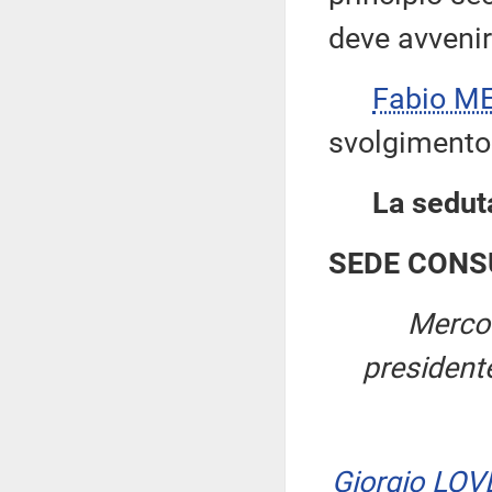
deve avvenir
Fabio ME
svolgimento 
La seduta
SEDE CONS
Mercol
presiden
Giorgio LO