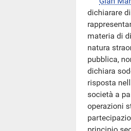
Gian Ma
dichiarare d
rappresentan
materia di di
natura strao
pubblica, no
dichiara sodd
risposta nel
società a pa
operazioni st
partecipazio
principio se