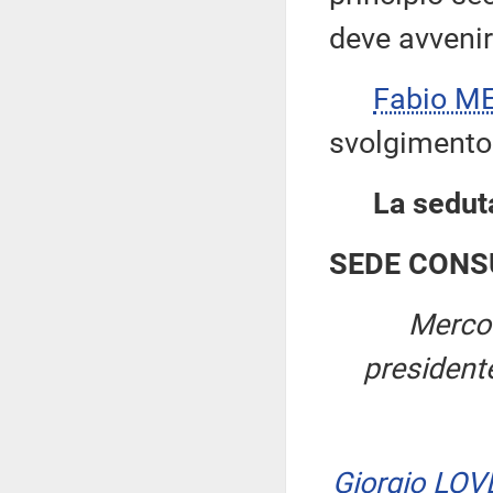
deve avvenir
Fabio ME
svolgimento 
La seduta
SEDE CONS
Mercol
presiden
Giorgio LO