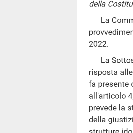
della Costit
La Commiss
provvediment
2022.
La Sottos
risposta alle
fa presente 
all'articol
prevede la st
della giustizi
strutture id