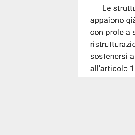
Le strutture
appaiono già
con prole a 
ristrutturazi
sostenersi a
all'articolo
2020, n. 178,
all'accoglie
seguito in c
legislazione
riferita ai s