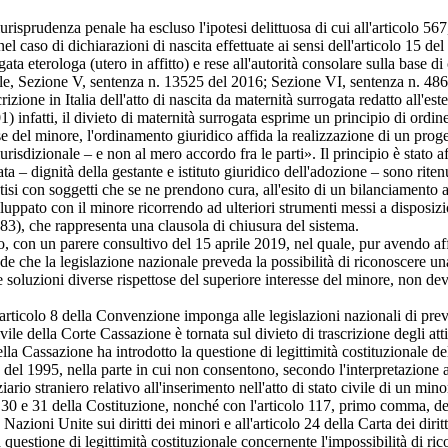
isprudenza penale ha escluso l'ipotesi delittuosa di cui all'articolo 567
, nel caso di dichiarazioni di nascita effettuate ai sensi dell'articolo 15 
gata eterologa (utero in affitto) e rese all'autorità consolare sulla base di 
ale, Sezione V, sentenza n. 13525 del 2016; Sezione VI, sentenza n. 48
one in Italia dell'atto di nascita da maternità surrogata redatto all'este
tti, il divieto di maternità surrogata esprime un principio di ordine p
e del minore, l'ordinamento giuridico affida la realizzazione di un proget
urisdizionale – e non al mero accordo fra le parti». Il principio è stato
ta – dignità della gestante e istituto giuridico dell'adozione – sono ritenu
tisi con soggetti che se ne prendono cura, all'esito di un bilanciamento al
sviluppato con il minore ricorrendo ad ulteriori strumenti messi a disposi
983), che rappresenta una clausola di chiusura del sistema.
con un parere consultivo del 15 aprile 2019, nel quale, pur avendo affe
hiede che la legislazione nazionale preveda la possibilità di riconoscere u
 soluzioni diverse rispettose del superiore interesse del minore, non de
olo 8 della Convenzione imponga alle legislazioni nazionali di preveder
vile della Corte Cassazione è tornata sul divieto di trascrizione degli att
lla Cassazione ha introdotto la questione di legittimità costituzionale del
8 del 1995, nella parte in cui non consentono, secondo l'interpretazione a
ario straniero relativo all'inserimento nell'atto di stato civile di un mi
, 30 e 31 della Costituzione, nonché con l'articolo 117, primo comma, del
Nazioni Unite sui diritti dei minori e all'articolo 24 della Carta dei diri
stione di legittimità costituzionale concernente l'impossibilità di rico