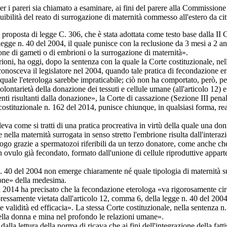
 i pareri sia chiamato a esaminare, ai fini del parere alla Commissione
guibilità del reato di surrogazione di maternità commesso all'estero da ci
lla proposta di legge C. 306, che è stata adottata come testo base dalla I
egge n. 40 del 2004, il quale punisce con la reclusione da 3 mesi a 2 a
one di gameti o di embrioni o la surrogazione di maternità».
, ha oggi, dopo la sentenza con la quale la Corte costituzionale, nella 
conosceva il legislatore nel 2004, quando tale pratica di fecondazione era
la quale l'eterologa sarebbe impraticabile; ciò non ha comportato, però, 
tarietà della donazione dei tessuti e cellule umane (all'articolo 12) e 
ienti risultanti dalla donazione», la Corte di cassazione (Sezione III pe
e costituzionale n. 162 del 2014, punisce chiunque, in qualsiasi forma, re
va come si tratti di una pratica procreativa in virtù della quale una do
 nella maternità surrogata in senso stretto l'embrione risulta dall'inte
ogo grazie a spermatozoi riferibili da un terzo donatore, come anche ch
 ovulo già fecondato, formato dall'unione di cellule riproduttive apparte
 40 del 2004 non emerge chiaramente né quale tipologia di maternità surr
ione» della medesima.
2014 ha precisato che la fecondazione eterologa «va rigorosamente circos
pressamente vietata dall'articolo 12, comma 6, della legge n. 40 del 20
alidità ed efficacia». La stessa Corte costituzionale, nella sentenza n. 
della donna e mina nel profondo le relazioni umane».
 lettura della norma di ricava che ai fini dell'integrazione della fattis