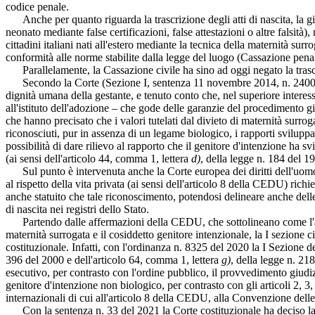
codice penale.
Anche per quanto riguarda la trascrizione degli atti di nascita, la giur
neonato mediante false certificazioni, false attestazioni o altre falsità)
cittadini italiani nati all'estero mediante la tecnica della maternità surro
conformità alle norme stabilite dalla legge del luogo (Cassazione pen
Parallelamente, la Cassazione civile ha sino ad oggi negato la trascrizi
Secondo la Corte (Sezione I, sentenza 11 novembre 2014, n. 24001) infa
dignità umana della gestante, e tenuto conto che, nel superiore interess
all'istituto dell'adozione – che gode delle garanzie del procedimento gi
che hanno precisato che i valori tutelati dal divieto di maternità surroga
riconosciuti, pur in assenza di un legame biologico, i rapporti sviluppa
possibilità di dare rilievo al rapporto che il genitore d'intenzione ha 
(ai sensi dell'articolo 44, comma 1, lettera
d)
, della legge n. 184 del 1
Sul punto è intervenuta anche la Corte europea dei diritti dell'uomo, 
al rispetto della vita privata (ai sensi dell'articolo 8 della CEDU) ric
anche statuito che tale riconoscimento, potendosi delineare anche delle
di nascita nei registri dello Stato.
Partendo dalle affermazioni della CEDU, che sottolineano come l'artic
maternità surrogata e il cosiddetto genitore intenzionale, la I sezione ci
costituzionale. Infatti, con l'ordinanza n. 8325 del 2020 la I Sezione de
396 del 2000 e dell'articolo 64, comma 1, lettera
g)
, della legge n. 21
esecutivo, per contrasto con l'ordine pubblico, il provvedimento giudizi
genitore d'intenzione non biologico, per contrasto con gli articoli 2, 3
internazionali di cui all'articolo 8 della CEDU, alla Convenzione delle 
Con la sentenza n. 33 del 2021 la Corte costituzionale ha deciso la que