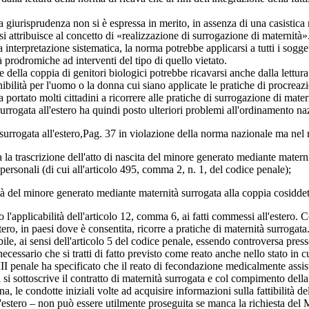
iurisprudenza non si è espressa in merito, in assenza di una casistica rel
si attribuisce al concetto di «realizzazione di surrogazione di maternità
interpretazione sistematica, la norma potrebbe applicarsi a tutti i sogget
à prodromiche ad interventi del tipo di quello vietato.
 della coppia di genitori biologici potrebbe ricavarsi anche dalla lettur
unibilità per l'uomo o la donna cui siano applicate le pratiche di procrea
ortato molti cittadini a ricorrere alle pratiche di surrogazione di mater
surrogata all'estero ha quindi posto ulteriori problemi all'ordinamento na
urrogata all'estero,
Pag. 37
in violazione della norma nazionale ma nel ri
trascrizione dell'atto di nascita del minore generato mediante maternità s
 personali (di cui all'articolo 495, comma 2, n. 1, del codice penale);
 del minore generato mediante maternità surrogata alla coppia cosiddetta co
l'applicabilità dell'articolo 12, comma 6, ai fatti commessi all'estero.
stero, in paesi dove è consentita, ricorre a pratiche di maternità surrogata.
bile, ai sensi dell'articolo 5 del codice penale, essendo controversa pre
 necessario che si tratti di fatto previsto come reato anche nello stato in
penale ha specificato che il reato di fecondazione medicalmente assistit
i sottoscrive il contratto di maternità surrogata e col compimento della g
, le condotte iniziali volte ad acquisire informazioni sulla fattibilità del
'estero – non può essere utilmente proseguita se manca la richiesta del M