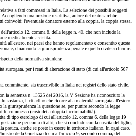
ativa a fatti commessi in Italia. La selezione dei possibili soggetti
». Accogliendo una nozione restrittiva, autore del reato sarebbe
ti coinvolti: l'eventuale donatore esterno alla coppia, la coppia stessa,
a dell'articolo 12, comma 8, della legge n. 40, che non include la
zione medicalmente assistita.
nità all'estero, nei paesi che hanno regolamentato e consentito questa
zionale, chiamando la giurisprudenza penale e quella civile a chiarire:
spetto della normativa straniera;
urrogata, per i reati di alterazione di stato (di cui all'articolo 567
mmittente, sia trascrivibile in Italia nei registri dello stato civile.
 Con la sentenza n. 13525 del 2016, la V Sezione ha riconosciuto la
 In sostanza, il cittadino che ricorre alla maternità surrogata all'estero
sso la giurisprudenza la questione se, per punire secondo la legge
 cui fu commesso (cosiddetta doppia incriminabilità).
a di tipo eterologo di cui all'articolo 12, comma 6, della legge 19
estazione per conto di altri, che si conclude con la nascita del figlio,
la pratica, anche se poste in essere in territorio italiano. In ogni caso,
inistro della Giustizia di cui all'articolo 9, secondo comma, del