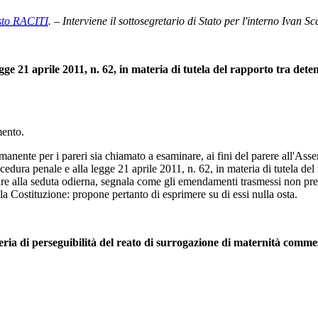
sto RACITI
. – Interviene il sottosegretario di Stato per l'interno Ivan Sc
gge 21 aprile 2011, n. 62, in materia di tutela del rapporto tra deten
mento.
manente per i pareri sia chiamato a esaminare, ai fini del parere all'Asse
dura penale e alla legge 21 aprile 2011, n. 62, in materia di tutela del 
re alla seduta odierna, segnala come gli emendamenti trasmessi non prese
lla Costituzione: propone pertanto di esprimere su di essi nulla osta.
teria di perseguibilità del reato di surrogazione di maternità commess