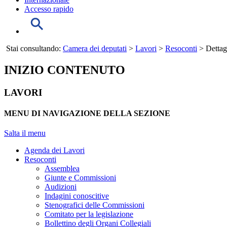
Accesso rapido
Stai consultando:
Camera dei deputati
>
Lavori
>
Resoconti
> Dettag
INIZIO CONTENUTO
LAVORI
MENU DI NAVIGAZIONE DELLA SEZIONE
Salta il menu
Agenda dei Lavori
Resoconti
Assemblea
Giunte e Commissioni
Audizioni
Indagini conoscitive
Stenografici delle Commissioni
Comitato per la legislazione
Bollettino degli Organi Collegiali