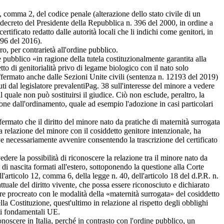
, comma 2, del codice penale (alterazione dello stato civile di un
del decreto del Presidente della Repubblica n. 396 del 2000, in ordine a
certificato redatto dalle autorità locali che li indichi come genitori, in
696 del 2016).
ro, per contrarietà all'ordine pubblico.
ubblico «in ragione della tutela costituzionalmente garantita alla
to di genitorialità privo di legame biologico con il nato solo
 affermato anche dalle Sezioni Unite civili (sentenza n. 12193 del 2019)
ti dal legislatore prevalenti
Pag. 38
sull'interesse del minore a vedere
 quale non può sostituirsi il giudice. Ciò non esclude, peraltro, la
zione dall'ordinamento, quale ad esempio l'adozione in casi particolari
rmato che il diritto del minore nato da pratiche di maternità surrogata
na relazione del minore con il cosiddetto genitore intenzionale, ha
ve necessariamente avvenire consentendo la trascrizione del certificato
e la possibilità di riconoscere la relazione tra il minore nato da
i di nascita formati all'estero, sottoponendo la questione alla Corte
l'articolo 12, comma 6, della legge n. 40, dell'articolo 18 del d.P.R. n.
ttuale del diritto vivente, che possa essere riconosciuto e dichiarato
nore procreato con le modalità della «maternità surrogata» del cosiddetto
la Costituzione, quest'ultimo in relazione al rispetto degli obblighi
tti fondamentali UE.
noscere in Italia, perché in contrasto con l'ordine pubblico, un