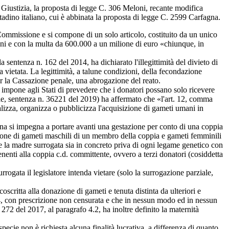
 Giustizia, la proposta di legge C. 306 Meloni, recante modifica
ttadino italiano, cui è abbinata la proposta di legge C. 2599 Carfagna.
I Commissione e si compone di un solo articolo, costituito da un unico
nni e con la multa da 600.000 a un milione di euro «chiunque, in
sentenza n. 162 del 2014, ha dichiarato l'illegittimità del divieto di
 vietata. La legittimità, a talune condizioni, della fecondazione
per la Cassazione penale, una abrogazione del reato.
impone agli Stati di prevedere che i donatori possano solo ricevere
nale, sentenza n. 36221 del 2019) ha affermato che «l'art. 12, comma
alizza, organizza o pubblicizza l'acquisizione di gameti umani in
nna si impegna a portare avanti una gestazione per conto di una coppia
razione di gameti maschili di un membro della coppia e gameti femminili
e la madre surrogata sia in concreto priva di ogni legame genetico con
nenti alla coppia c.d. committente, ovvero a terzi donatori (cosiddetta
ogata il legislatore intenda vietare (solo la surrogazione parziale,
critta alla donazione di gameti e tenuta distinta da ulteriori e
04, con prescrizione non censurata e che in nessun modo ed in nessun
272 del 2017, al paragrafo 4.2, ha inoltre definito la maternità
pecie non è richiesta alcuna finalità lucrativa, a differenza di quanto