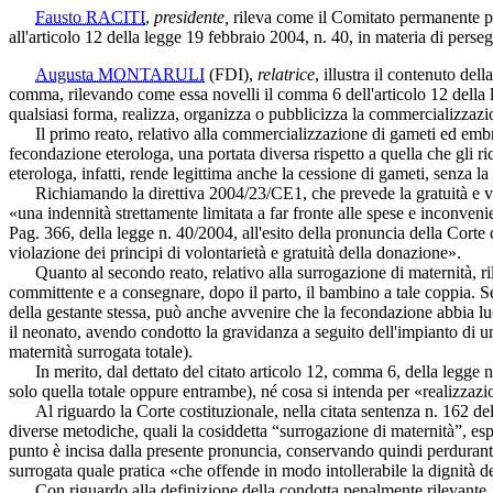
Fausto RACITI
,
presidente,
rileva come il Comitato permanente per
all'articolo 12 della legge 19 febbraio 2004, n. 40, in materia di perse
Augusta MONTARULI
(FDI)
,
relatrice
, illustra il contenuto de
comma, rilevando come essa novelli il comma 6 dell'articolo 12 della l
qualsiasi forma, realizza, organizza o pubblicizza la commercializzazi
Il primo reato, relativo alla commercializzazione di gameti ed embrioni
fecondazione eterologa, una portata diversa rispetto a quella che gli ri
eterologa, infatti, rende legittima anche la cessione di gameti, senza 
Richiamando la direttiva 2004/23/CE1, che prevede la gratuità e volon
«una indennità strettamente limitata a far fronte alle spese e inconven
Pag. 36
6, della legge n. 40/2004, all'esito della pronuncia della Cort
violazione dei principi di volontarietà e gratuità della donazione».
Quanto al secondo reato, relativo alla surrogazione di maternità, rile
committente e a consegnare, dopo il parto, il bambino a tale coppia. Se
della gestante stessa, può anche avvenire che la fecondazione abbia lu
il neonato, avendo condotto la gravidanza a seguito dell'impianto di un
maternità surrogata totale).
In merito, dal dettato del citato articolo 12, comma 6, della legge n.
solo quella totale oppure entrambe), né cosa si intenda per «realizzaz
Al riguardo la Corte costituzionale, nella citata sentenza n. 162 del 
diverse metodiche, quali la cosiddetta “surrogazione di maternità”, es
punto è incisa dalla presente pronuncia, conservando quindi perdurante v
surrogata quale pratica «che offende in modo intollerabile la dignità 
Con riguardo alla definizione della condotta penalmente rilevante, dalla