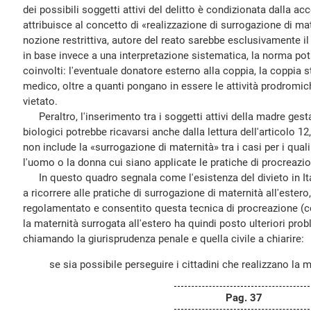
dei possibili soggetti attivi del delitto è condizionata dalla 
attribuisce al concetto di «realizzazione di surrogazione di m
nozione restrittiva, autore del reato sarebbe esclusivamente il
in base invece a una interpretazione sistematica, la norma potr
coinvolti: l'eventuale donatore esterno alla coppia, la coppia s
medico, oltre a quanti pongano in essere le attività prodromich
vietato.
Peraltro, l'inserimento tra i soggetti attivi della madre gesta
biologici potrebbe ricavarsi anche dalla lettura dell'articolo 1
non include la «surrogazione di maternità» tra i casi per i quali 
l'uomo o la donna cui siano applicate le pratiche di procreaz
In questo quadro segnala come l'esistenza del divieto in Ital
a ricorrere alle pratiche di surrogazione di maternità all'ester
regolamentato e consentito questa tecnica di procreazione (c
la maternità surrogata all'estero ha quindi posto ulteriori pro
chiamando la giurisprudenza penale e quella civile a chiarire:
se sia possibile perseguire i cittadini che realizzano la mat
Pag. 37