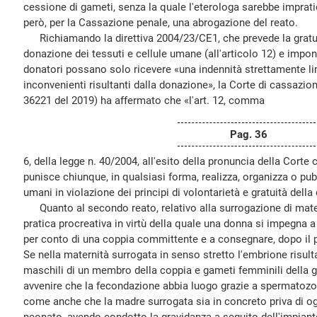
cessione di gameti, senza la quale l'eterologa sarebbe imprat
però, per la Cassazione penale, una abrogazione del reato.
Richiamando la direttiva 2004/23/CE1, che prevede la gratuit
donazione dei tessuti e cellule umane (all'articolo 12) e impone
donatori possano solo ricevere «una indennità strettamente lim
inconvenienti risultanti dalla donazione», la Corte di cassazion
36221 del 2019) ha affermato che «l'art. 12, comma
Pag. 36
6, della legge n. 40/2004, all'esito della pronuncia della Corte 
punisce chiunque, in qualsiasi forma, realizza, organizza o pub
umani in violazione dei principi di volontarietà e gratuità dell
Quanto al secondo reato, relativo alla surrogazione di materni
pratica procreativa in virtù della quale una donna si impegna 
per conto di una coppia committente e a consegnare, dopo il p
Se nella maternità surrogata in senso stretto l'embrione risulta
maschili di un membro della coppia e gameti femminili della 
avvenire che la fecondazione abbia luogo grazie a spermatozoi r
come anche che la madre surrogata sia in concreto priva di og