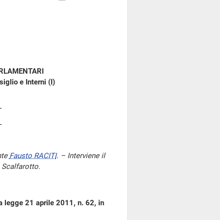
ARLAMENTARI
glio e Interni (I)
nte
Fausto RACITI
. – Interviene il
 Scalfarotto.
a legge 21 aprile 2011, n. 62, in