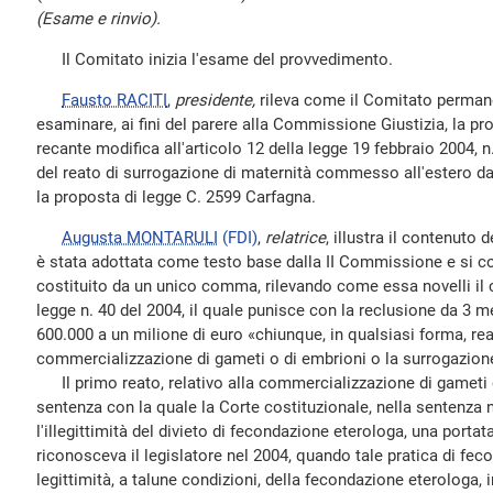
(Esame e rinvio).
Il Comitato inizia l'esame del provvedimento.
Fausto RACITI
,
presidente,
rileva come il Comitato permane
esaminare, ai fini del parere alla Commissione Giustizia, la pr
recante modifica all'articolo 12 della legge 19 febbraio 2004, n.
del reato di surrogazione di maternità commesso all'estero da 
la proposta di legge C. 2599 Carfagna.
Augusta MONTARULI
(FDI)
,
relatrice
, illustra il contenuto 
è stata adottata come testo base dalla II Commissione e si c
costituito da un unico comma, rilevando come essa novelli il 
legge n. 40 del 2004, il quale punisce con la reclusione da 3 m
600.000 a un milione di euro «chiunque, in qualsiasi forma, rea
commercializzazione di gameti o di embrioni o la surrogazione
Il primo reato, relativo alla commercializzazione di gameti 
sentenza con la quale la Corte costituzionale, nella sentenza n
l'illegittimità del divieto di fecondazione eterologa, una portat
riconosceva il legislatore nel 2004, quando tale pratica di fec
legittimità, a talune condizioni, della fecondazione eterologa, i