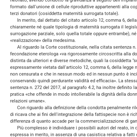
neonato, avendo condotto la gravidanza a seguito dell'impiant
formato dall'unione di cellule riproduttive appartenenti alla c
terzi donatori (cosiddetta maternità surrogata totale).
In merito, dal dettato del citato articolo 12, comma 6, dell
chiaramente né quale tipologia di maternità surrogata il legisla
surrogazione parziale, solo quella totale oppure entrambe), né
«realizzazione» della medesima.
Al riguardo la Corte costituzionale, nella citata sentenza n.
fecondazione eterologa «va rigorosamente circoscritta alla d
distinta da ulteriori e diverse metodiche, quali la cosiddetta “
espressamente vietata dall'articolo 12, comma 6, della legge n
non censurata e che in nessun modo ed in nessun punto è inci
conservando quindi perdurante validità ed efficacia». La stessa
sentenza n. 272 del 2017, al paragrafo 4.2, ha inoltre definito 
pratica «che offende in modo intollerabile la dignità della don
relazioni umane».
Con riguardo alla definizione della condotta penalmente rilev
di ricava che ai fini dell'integrazione della fattispecie non è ric
differenza di quanto accade per la commercializzazione di gam
Più complesso è individuare i possibili autori del reato, in 
espressa in merito, in assenza di una casistica relativa a fatti