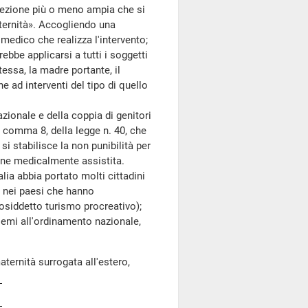
accezione più o meno ampia che si
aternità». Accogliendo una
 medico che realizza l'intervento;
ebbe applicarsi a tutti i soggetti
tessa, la madre portante, il
e ad interventi del tipo di quello
zionale e della coppia di genitori
2, comma 8, della legge n. 40, che
si stabilisce la non punibilità per
ione medicalmente assistita.
ia abbia portato molti cittadini
o, nei paesi che hanno
osiddetto turismo procreativo);
blemi all'ordinamento nazionale,
ernità surrogata all'estero,