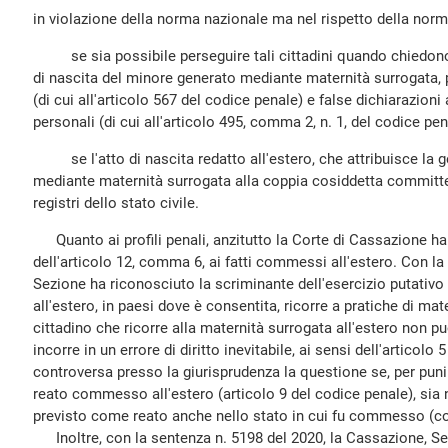
in violazione della norma nazionale ma nel rispetto della norma
se sia possibile perseguire tali cittadini quando chiedono in
di nascita del minore generato mediante maternità surrogata, pe
(di cui all'articolo 567 del codice penale) e false dichiarazioni 
personali (di cui all'articolo 495, comma 2, n. 1, del codice pen
se l'atto di nascita redatto all'estero, che attribuisce la g
mediante maternità surrogata alla coppia cosiddetta committente
registri dello stato civile.
Quanto ai profili penali, anzitutto la Corte di Cassazione ha 
dell'articolo 12, comma 6, ai fatti commessi all'estero. Con la
Sezione ha riconosciuto la scriminante dell'esercizio putativo de
all'estero, in paesi dove è consentita, ricorre a pratiche di mat
cittadino che ricorre alla maternità surrogata all'estero non 
incorre in un errore di diritto inevitabile, ai sensi dell'articol
controversa presso la giurisprudenza la questione se, per punir
reato commesso all'estero (articolo 9 del codice penale), sia n
previsto come reato anche nello stato in cui fu commesso (cos
Inoltre, con la sentenza n. 5198 del 2020, la Cassazione, Sez