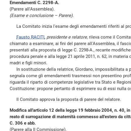
Emendamenti C. 2298-A.
(Parere all'Assemblea).
(Esame e conclusione – Parere).
La Comitato inizia l'esame degli emendamenti riferiti al pr
Fausto RACITI
,
presidente e relatore
, rileva come il Comita
chiamato a esaminare, ai fini del parere all'Assemblea, il fas
presentati alla proposta di legge C. 2298-A., recante modifiche
procedura penale e alla legge 21 aprile 2011, n. 62, in materia d
madri e figli minori.
In sostituzione della relatrice, Giordano, impossibilitata a p
segnala come gli emendamenti trasmessi non presentino profi
riguarda il riparto di competenze legislative tra Stato e Regioni
Costituzione: propone pertanto di esprimere su di essi nulla o
Il Comitato approva la proposta di parere del relatore.
Modifica all'articolo 12 della legge 19 febbraio 2004, n. 40, in
reato di surrogazione di maternità commesso all'estero da citta
C. 306 e abb.
(Parere alla II Commissione).