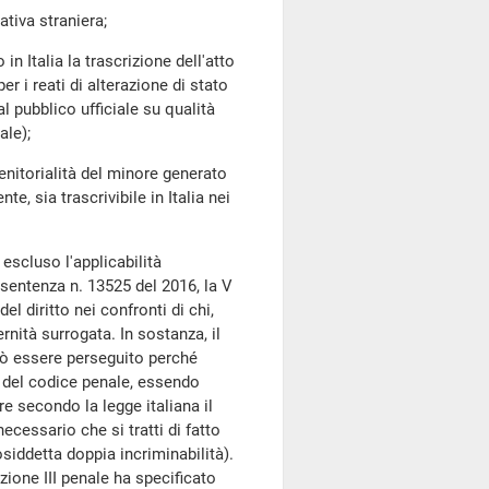
tiva straniera;
 Italia la trascrizione dell'atto
r i reati di alterazione di stato
al pubblico ufficiale su qualità
ale);
enitorialità del minore generato
, sia trascrivibile in Italia nei
escluso l'applicabilità
 sentenza n. 13525 del 2016, la V
l diritto nei confronti di chi,
ernità surrogata. In sostanza, il
può essere perseguito perché
o 5 del codice penale, essendo
e secondo la legge italiana il
ecessario che si tratti di fatto
iddetta doppia incriminabilità).
ione III penale ha specificato