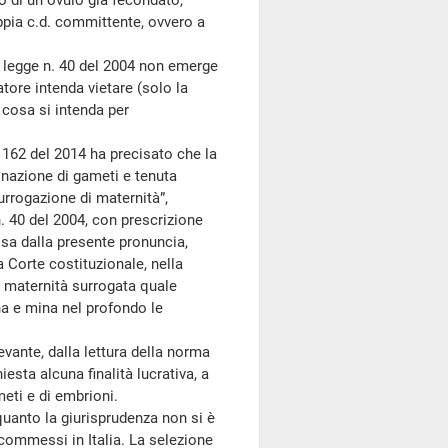
o di un ovulo già fecondato,
oppia c.d. committente, ovvero a
a legge n. 40 del 2004 non emerge
tore intenda vietare (solo la
 cosa si intenda per
 162 del 2014 ha precisato che la
onazione di gameti e tenuta
surrogazione di maternità”,
. 40 del 2004, con prescrizione
sa dalla presente pronuncia,
 Corte costituzionale, nella
la maternità surrogata quale
na e mina nel profondo le
ante, dalla lettura della norma
hiesta alcuna finalità lucrativa, a
eti e di embrioni.
quanto la giurisprudenza non si è
 commessi in Italia. La selezione