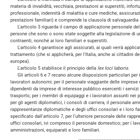
materia di invalidità, vecchiaia, prestazioni ai superstiti, infort
professionale, indennità di malattia e cure mediche, assicura
prestazioni familiari) e comprende la clausola di salvaguardia
L'articolo 3 riguarda il campo di applicazione personale dell
persone che sono o sono state soggette alla legislazione di un
contraenti, nonché ai loro familiari e superstiti.
L'articolo 4 garantisce agli assicurati, ai quali verrà applicat
trattamento (che si applicherà, per l'Italia, anche ai cittadini d
europea).
L'articolo 5 stabilisce il principio della
lex loci laboris
.
Gli articoli 6 e 7 recano alcune disposizioni particolari per i 
lavoratori autonomi; per il personale viaggiante delle imprese d
dipendenti da imprese di interesse pubblico esercenti i servizi
trasporto; per i membri di equipaggi e i lavoratori assunti nei p
per gli agenti diplomatici, i consoli di carriera, il personale a
rappresentanze diplomatiche e degli uffici consolari e i loro 
specificato dall'articolo 7, per l'ulteriore personale delle rap
uffici consolari, ivi compreso il personale domestico; per i lav
amministrazioni, equiparati e loro familiari.