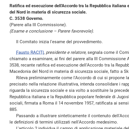
Ratifica ed esecuzione dell'Accordo tra la Repubblica italiana
del Nord in materia di sicurezza sociale.
C. 3538 Governo.
(Parere alla III Commissione).
(Esame e conclusione – Parere favorevole).
Il Comitato inizia l'esame del provvedimento.
Fausto RACITI
,
presidente e relatore,
segnala come il Comit
chiamato a esaminare, ai fini del parere alla III Commissione Af
3538, recante ratifica ed esecuzione dell'Accordo tra la Repubbl
Macedonia del Nord in materia di sicurezza sociale, fatto a Sko
Rileva preliminarmente come l'Accordo di cui si propone la 
precisato nella relazione illustrativa, intenda consolidare i rap
riguarda la sicurezza sociale e sia volto a sostituire la prece
Repubblica italiana e la Repubblica popolare federale di Jugosl
sociali, firmata a Roma il 14 novembre 1957, ratificata ai sensi
885.
Passando a illustrare sinteticamente il contenuto dell'Accord
le definizioni di termini utilizzati nell'Accordo medesimo.
L'articolo 2 individua il campo di applicazione materiale del