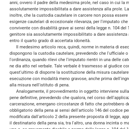
anni, ovvero il padre della medesima prole, nel caso in cui la
assolutamente impossibilitata a dare assistenza alla prole. La
inoltre, che la custodia cautelare in carcere non possa essere
esigenze cautelari di eccezionale rilevanza, per l'imputato che s
convivente con disabilità grave ai sensi della legge n. 104 del 1
genitore sia assolutamente impossibilitato a dare assistenza al
entro il quarto grado di accertata idoneità.
Il medesimo articolo reca, quindi, norme in materia di esec
dispongono la custodia cautelare, prevedendo che l'ufficiale o
l'ordinanza, quando rilevi che l'imputato rientri in una delle ca
ne dia atto nel verbale. Tale verbale è trasmesso al giudice co
quest'ultimo di disporre la sostituzione della misura cautelar
esecuzione con modalità meno gravose, anche prima dell'ingr
alla misura nell'istituto di pena.
Analogamente, il provvedimento in oggetto interviene sulla 
pene definitive, prevedendo che qualora, nel corso dell'applica
carcerazione, emergano circostanze di fatto che potrebbero de
obbligatorio della pena ai sensi dell'articolo 146 del codice 
modificata dall'articolo 2 della presente proposta di legge, appl
il destinatario della pena sia, tra l'altro, una donna incinta o m