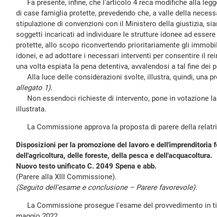
Fa presente, infine, che l'articolo 4 reca modifiche alla legge
di case famiglia protette, prevedendo che, a valle della necessa
stipulazione di convenzioni con il Ministero della giustizia, sia
soggetti incaricati ad individuare le strutture idonee ad esser
protette, allo scopo riconvertendo prioritariamente gli immobi
idonei, e ad adottare i necessari interventi per consentire il r
una volta espiata la pena detentiva, avvalendosi a tal fine dei pr
Alla luce delle considerazioni svolte, illustra, quindi, una p
allegato 1).
Non essendoci richieste di intervento, pone in votazione la 
illustrata.
La Commissione approva la proposta di parere della relatri
Disposizioni per la promozione del lavoro e dell'imprenditoria 
dell'agricoltura, delle foreste, della pesca e dell'acquacoltura.
Nuovo testo unificato C. 2049 Spena e abb.
(Parere alla XIII Commissione).
(Seguito dell'esame e conclusione – Parere favorevole).
La Commissione prosegue l'esame del provvedimento in titol
maggio 2022.