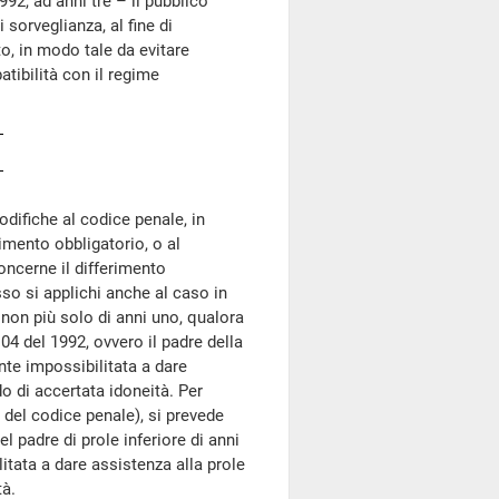
92, ad anni tre – il pubblico
sorveglianza, al fine di
o, in modo tale da evitare
atibilità con il regime
difiche al codice penale, in
erimento obbligatorio, o al
oncerne il differimento
sso si applichi anche al caso in
 e non più solo di anni uno, qualora
 104 del 1992, ovvero il padre della
te impossibilitata a dare
do di accertata idoneità. Per
 del codice penale), si prevede
 padre di prole inferiore di anni
tata a dare assistenza alla prole
tà.