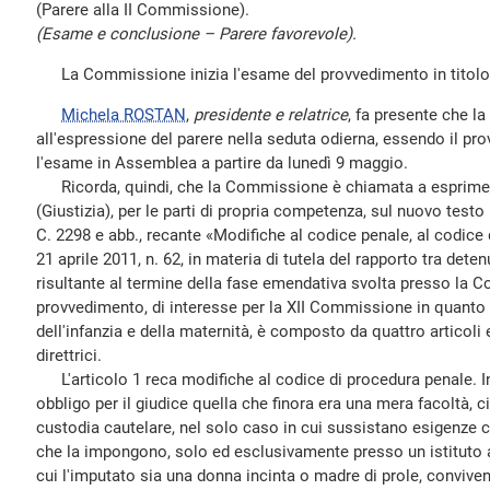
(Parere alla II Commissione).
(Esame e conclusione – Parere favorevole).
La Commissione inizia l'esame del provvedimento in titolo
Michela ROSTAN
,
presidente e relatrice
, fa presente che 
all'espressione del parere nella seduta odierna, essendo il pr
l'esame in Assemblea a partire da lunedì 9 maggio.
Ricorda, quindi, che la Commissione è chiamata a esprimere
(Giustizia), per le parti di propria competenza, sul nuovo testo
C. 2298 e abb., recante «Modifiche al codice penale, al codice 
21 aprile 2011, n. 62, in materia di tutela del rapporto tra dete
risultante al termine della fase emendativa svolta presso la C
provvedimento, di interesse per la XII Commissione in quanto
dell'infanzia e della maternità, è composto da quattro articoli e
direttrici.
L'articolo 1 reca modifiche al codice di procedura penale. I
obbligo per il giudice quella che finora era una mera facoltà, 
custodia cautelare, nel solo caso in cui sussistano esigenze c
che la impongono, solo ed esclusivamente presso un istituto a
cui l'imputato sia una donna incinta o madre di prole, conviven