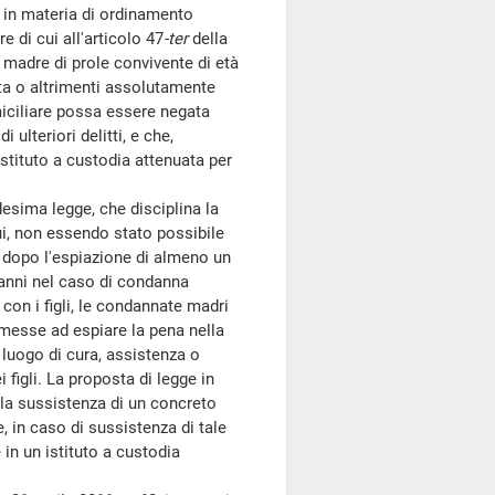
, in materia di ordinamento
e di cui all'articolo 47
-ter
della
 madre di prole convivente di età
uta o altrimenti assolutamente
miciliare possa essere negata
ulteriori delitti, e che,
istituto a custodia attenuata per
esima legge, che disciplina la
ui, non essendo stato possibile
e, dopo l'espiazione di almeno un
 anni nel caso di condanna
a con i figli, le condannate madri
messe ad espiare la pena nella
n luogo di cura, assistenza o
 figli. La proposta di legge in
la sussistenza di un concreto
e, in caso di sussistenza di tale
in un istituto a custodia