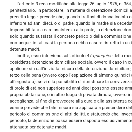
L'articolo 3 reca modifiche alla legge 26 luglio 1975, n. 354
penitenziario. In particolare, in materia di detenzione domiciliar
predetta legge, prevede che, quando trattasi di donna incinta o
inferiore ad anni dieci, o di padre, quando la madre sia deced
impossibilitata a dare assistenza alla prole, la detenzione do
solo quando sussista il concreto pericolo della commissione di 
comunque, in tali casi la persona debba essere ristretta in un 
detenute madri.
Inoltre, esso interviene sull'articolo 47
-quinquies
della med
cosiddetta detenzione domiciliare sociale, ovvero il caso in c
applicare sin dall'inizio la misura della detenzione domiciliar
terzo della pena (ovvero dopo l'espiazione di almeno quindici
all'ergastolo), se vi è la possibilità di ripristinare la convivenz
di prole di età non superiore ad anni dieci possono essere am
propria abitazione, o in altro luogo di privata dimora, ovvero i
accoglienza, al fine di provvedere alla cura e alla assistenza dei
esame prevede che tale misura sia applicata a prescindere dal
pericolo di commissione di altri delitti, e statuendo che, invec
pericolo, la detenzione possa essere disposta esclusivamente 
attenuata per detenute madri.