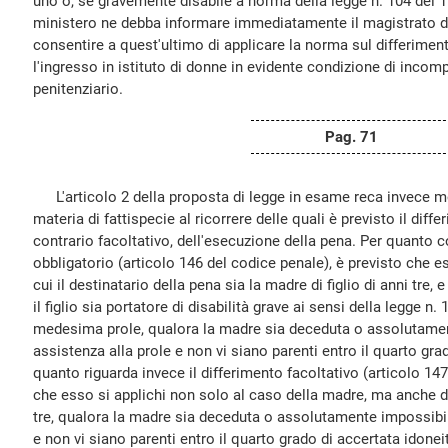
uno o, se gravemente disabile a norma della legge n. 104 del 19
ministero ne debba informare immediatamente il magistrato di 
consentire a quest'ultimo di applicare la norma sul differiment
l'ingresso in istituto di donne in evidente condizione di incomp
penitenziario.
Pag. 71
L'articolo 2 della proposta di legge in esame reca invece mo
materia di fattispecie al ricorrere delle quali è previsto il diff
contrario facoltativo, dell'esecuzione della pena. Per quanto c
obbligatorio (articolo 146 del codice penale), è previsto che e
cui il destinatario della pena sia la madre di figlio di anni tre,
il figlio sia portatore di disabilità grave ai sensi della legge n.
medesima prole, qualora la madre sia deceduta o assolutamen
assistenza alla prole e non vi siano parenti entro il quarto gra
quanto riguarda invece il differimento facoltativo (articolo 147
che esso si applichi non solo al caso della madre, ma anche del
tre, qualora la madre sia deceduta o assolutamente impossibili
e non vi siano parenti entro il quarto grado di accertata idonei