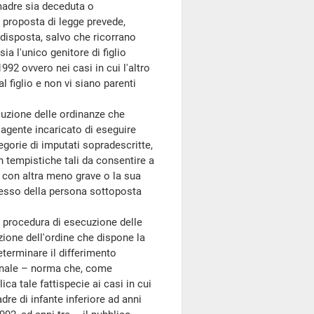
 madre sia deceduta o
 proposta di legge prevede,
 disposta, salvo che ricorrano
ia l'unico genitore di figlio
992 ovvero nei casi in cui l'altro
 figlio e non vi siano parenti
uzione delle ordinanze che
 agente incaricato di eseguire
tegorie di imputati sopradescritte,
n tempistiche tali da consentire a
e con altra meno grave o la sua
esso della persona sottoposta
procedura di esecuzione delle
zione dell'ordine che dispone la
terminare il differimento
penale – norma che, come
ica tale fattispecie ai casi in cui
adre di infante inferiore ad anni