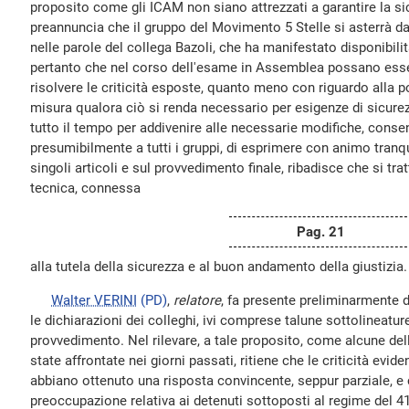
proposito come gli ICAM non siano attrezzati a garantire la sic
preannuncia che il gruppo del Movimento 5 Stelle si asterrà da
nelle parole del collega Bazoli, che ha manifestato disponibili
pertanto che nel corso dell'esame in Assemblea possano esser
risolvere le criticità esposte, quanto meno con riguardo alla po
misura qualora ciò si renda necessario per esigenze di sicurez
tutto il tempo per addivenire alle necessarie modifiche, conse
presumibilmente a tutti i gruppi, di esprimere con animo tranq
singoli articoli e sul provvedimento finale, ribadisce che si tr
tecnica, connessa
Pag. 21
alla tutela della sicurezza e al buon andamento della giustizia.
Walter VERINI
(PD)
,
relatore
, fa presente preliminarmente 
le dichiarazioni dei colleghi, ivi comprese talune sottolineature
provvedimento. Nel rilevare, a tale proposito, come alcune del
state affrontate nei giorni passati, ritiene che le criticità evid
abbiano ottenuto una risposta convincente, seppur parziale, e c
preoccupazione relativa ai detenuti sottoposti al regime del 41