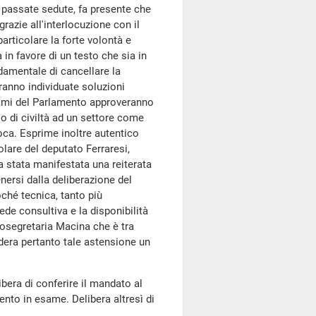
 passate sedute, fa presente che
grazie all'interlocuzione con il
particolare la forte volontà e
in favore di un testo che sia in
damentale di cancellare la
ranno individuate soluzioni
 rami del Parlamento approveranno
o di civiltà ad un settore come
oca. Esprime inoltre autentico
lare del deputato Ferraresi,
 stata manifestata una reiterata
ersi dalla deliberazione del
ché tecnica, tanto più
ede consultiva e la disponibilità
tosegretaria Macina che è tra
era pertanto tale astensione un
era di conferire il mandato al
ento in esame. Delibera altresì di