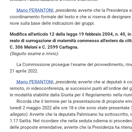
Mario PERANTONI
,
presidente
, avverte che la Presidenza s
coordinamento formale del testo e che si riserva di designare
nove sulla base delle indicazioni dei gruppi.
Modifica all'articolo 12 della legge 19 febbraio 2004, n. 40, in
reato di surrogazione di maternità commesso all'estero da citta
C. 306 Meloni e C. 2599 Carfagna.
(Seguito esame e rinvio).
La Commissione prosegue l'esame del provvedimento, rinviat
21 aprile 2022.
Mario PERANTONI
,
presidente,
avverte che ai deputati è co
remoto, in videoconferenza, ai successivi punti all'ordine del 
le modalità stabilite dalla Giunta per il Regolamento nella riu
Ricorda che il termine per la presentazione di proposte emen
lunedì 2 maggio 2022 alle ore 18 e che sono state presentat
allegato).
Avverte che la deputata Palmisano ha sottoscritto,
1.17 Saitta. Nel ricordare che nella seduta odierna si proced
delle proposte emendative, avverte che la Presidenza ha ritenu