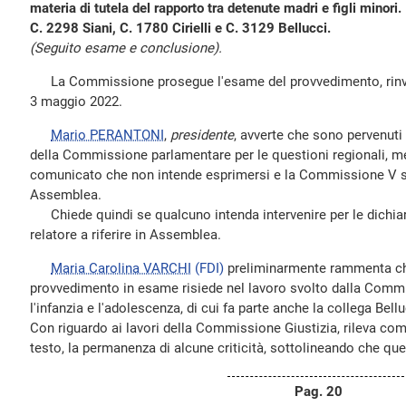
materia di tutela del rapporto tra detenute madri e figli minori.
C. 2298 Siani, C. 1780 Cirielli e C. 3129 Bellucci.
(Seguito esame e conclusione).
La Commissione prosegue l'esame del provvedimento, rinviat
3 maggio 2022.
Mario PERANTONI
,
presidente
, avverte che sono pervenuti 
della Commissione parlamentare per le questioni regionali, 
comunicato che non intende esprimersi e la Commissione V si 
Assemblea.
Chiede quindi se qualcuno intenda intervenire per le dichiar
relatore a riferire in Assemblea.
Maria Carolina VARCHI
(FDI)
preliminarmente rammenta che
provvedimento in esame risiede nel lavoro svolto dalla Comm
l'infanzia e l'adolescenza, di cui fa parte anche la collega Belluc
Con riguardo ai lavori della Commissione Giustizia, rileva com
testo, la permanenza di alcune criticità, sottolineando che ques
Pag. 20