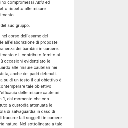
ultino compromessi
ratio
ed
ietro rispetto alle misure
dimento.
 del suo gruppo.
 nel corso dell'esame del
e all'elaborazione di proposte
rmanenza dei bambini in carcere.
imento e il contributo fornito ai
ù occasioni evidenziato le
uardo alle misure cautelari nei
ista, anche dei padri detenuti.
 su di un testo il cui obiettivo è
 contemperare tale obiettivo
efficacia delle misure cautelari.
colo 1, dal momento che con
ituto a custodia attenuata le
ola di salvaguardia in caso di
i tradurre tali soggetti in carcere
ria natura. Nel sottolineare a tale