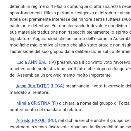
detenuti in regime di 41-
bis
o comunque di alta sicurezza neces
approfondimenti. Rileva pertanto l'esigenza di introdurre alcune
tutela del preminente interesse del minore senza tuttavia svuot
cautelari e detentive. Pur considerando lodevole e condiviso l'
sua materiale traduzione non rispecchi pienamente lo spirito c
legislatore. Augurandosi che nel corso dell'esame in Assemb
modifiche migliorative al testo che allo stato attuale non risu
l'astensione del suo gruppo dalla deliberazione sul conferimen
Lucia ANNIBALI
(IV)
preannuncia il convinto voto favorevole
manifestando soddisfazione per il fatto che, dopo un lungo
ite
dell'Assemblea un provvedimento molto importante.
Anna Rita TATEO
(LEGA)
preannuncia il voto favorevole de
mandato al relatore.
Mirella CRISTINA
(FI)
dichiara, a nome del gruppo di Forza It
conferimento del mandato al relatore.
Alfredo BAZOLI
(PD)
, nel dichiarare che anche il gruppo de
esprimerà in senso favorevole, ribadisce la disponibilità ad ev