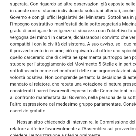
superata. Con riguardo ad altre osservazioni già esposte nelle
in queste ore si stanno individuando soluzioni ulteriori, anche 
Governo e con gli uffici legislativi del Ministero. Sottolinea in 
l'impegno costruttivo manifestati dalla sottosegretaria Macina 
grado di coniugare le esigenze di sicurezza con l'obiettivo fon
vergogna dei minori in carcere, dichiarandosi convinto che ver
compatibili con la civiltà del sistema. A suo avviso, se i due
il provvedimento in esame, ciò equivarrà ad offrire uno spicchi
quello carcerario che di civiltà ne sperimenta purtroppo ben p
stupore per l'atteggiamento del Movimento 5 Stelle e in partico
sottolineando come nei confronti delle sue argomentazioni sia
volontà positiva. Non comprende pertanto la decisione di asten
mandato al relatore, che reputa una votazione di natura presso
considerati i pareri favorevoli espressi dalle Commissioni in s
al confronto manifestata dal Governo, nella persona della sot
l'altro espressione del medesimo gruppo parlamentare. Consid
esercizio gratuito.
Nessun altro chiedendo di intervenire, la Commissione delib
relatore a riferire favorevolmente all'Assemblea sul provvedim
chiedere l'autorizzazione a riferire oralmente.