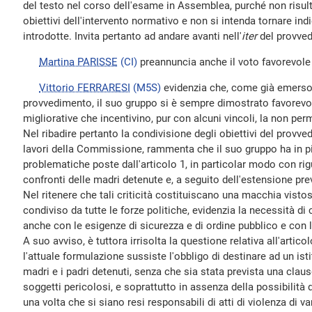
del testo nel corso dell'esame in Assemblea, purché non ris
obiettivi dell'intervento normativo e non si intenda tornare ind
introdotte. Invita pertanto ad andare avanti nell'
iter
del provve
Martina PARISSE
(CI)
preannuncia anche il voto favorevole
Vittorio FERRARESI
(M5S)
evidenzia che, come già emerso
provvedimento, il suo gruppo si è sempre dimostrato favorevol
migliorative che incentivino, pur con alcuni vincoli, la non pe
Nel ribadire pertanto la condivisione degli obiettivi del provved
lavori della Commissione, rammenta che il suo gruppo ha in pi
problematiche poste dall'articolo 1, in particolar modo con rig
confronti delle madri detenute e, a seguito dell'estensione prev
Nel ritenere che tali criticità costituiscano una macchia vistosa
condiviso da tutte le forze politiche, evidenzia la necessità di
anche con le esigenze di sicurezza e di ordine pubblico e con l'
A suo avviso, è tuttora irrisolta la questione relativa all'arti
l'attuale formulazione sussiste l'obbligo di destinare ad un ist
madri e i padri detenuti, senza che sia stata prevista una claus
soggetti pericolosi, e soprattutto in assenza della possibilità d
una volta che si siano resi responsabili di atti di violenza di va