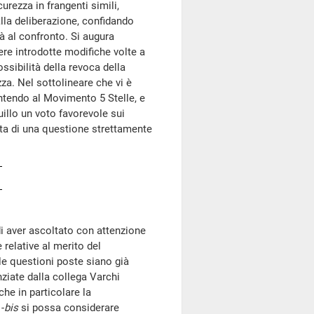
urezza in frangenti simili,
lla deliberazione, confidando
tà al confronto. Si augura
e introdotte modifiche volte a
ssibilità della revoca della
za. Nel sottolineare che vi è
ntendo al Movimento 5 Stelle, e
uillo un voto favorevole sui
atta di una questione strettamente
di aver ascoltato con attenzione
 relative al merito del
le questioni poste siano già
enziate dalla collega Varchi
he in particolare la
-
bis
si possa considerare