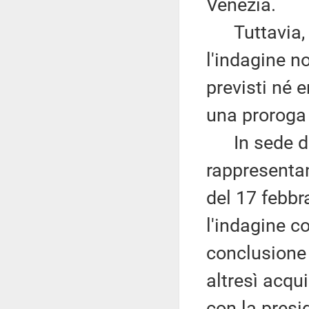
Venezia.
Tuttavia, a
l'indagine n
previsti né 
una proroga 
In sede di U
rappresentan
del 17 febbr
l'indagine c
conclusione 
altresì acqui
con la presi