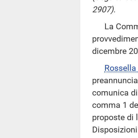
2907).
La Commiss
provvediment
dicembre 20
Rossell
preannunciat
comunica di 
comma 1 del
proposte di 
Disposizioni