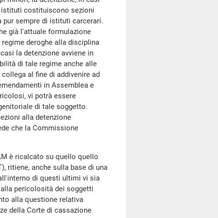
istituti costituiscono sezioni
 pur sempre di istituti carcerari.
he già l'attuale formulazione
e regime deroghe alla disciplina
 casi la detenzione avviene in
ilità di tale regime anche alle
collega al fine di addivenire ad
i emendamenti in Assemblea e
icolosi, vi potrà essere
genitoriale di tale soggetto.
ezioni alla detenzione
hiede che la Commissione
AM è ricalcato su quello quello
), ritiene, anche sulla base di una
ll'interno di questi ultimi vi sia
 alla pericolosità dei soggetti
nto alla questione relativa
nze della Corte di cassazione