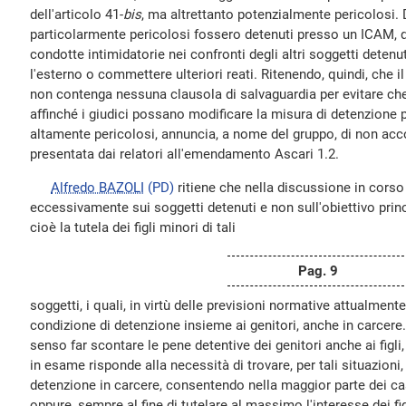
dell'articolo 41-
bis
, ma altrettanto potenzialmente pericolosi. D
particolarmente pericolosi fossero detenuti presso un ICAM, q
condotte intimidatorie nei confronti degli altri soggetti deten
l'esterno o commettere ulteriori reati. Ritenendo, quindi, che 
non contenga nessuna clausola di salvaguardia per evitare ch
affinché i giudici possano modificare la misura di detenzione
altamente pericolosi, annuncia, a nome del gruppo, di non acco
presentata dai relatori all'emendamento Ascari 1.2.
Alfredo BAZOLI
(PD)
ritiene che nella discussione in corso
eccessivamente sui soggetti detenuti e non sull'obiettivo princ
cioè la tutela dei figli minori di tali
Pag. 9
soggetti, i quali, in virtù delle previsioni normative attualmente
condizione di detenzione insieme ai genitori, anche in carcere
senso far scontare le pene detentive dei genitori anche ai figli
in esame risponde alla necessità di trovare, per tali situazioni, 
detenzione in carcere, consentendo nella maggior parte dei cas
oppure, sempre al fine di tutelare al massimo l'interesse dei fig