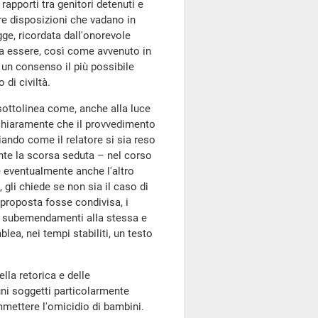
 rapporti tra genitori detenuti e
ere disposizioni che vadano in
gge, ricordata dall'onorevole
sa essere, così come avvenuto in
 un consenso il più possibile
 di civiltà.
, sottolinea come, anche alla luce
 chiaramente che il provvedimento
iando come il relatore si sia reso
nte la scorsa seduta – nel corso
 eventualmente anche l'altro
 gli chiede se non sia il caso di
proposta fosse condivisa, i
di subemendamenti alla stessa e
ea, nei tempi stabiliti, un testo
ella retorica e delle
ni soggetti particolarmente
mmettere l'omicidio di bambini.