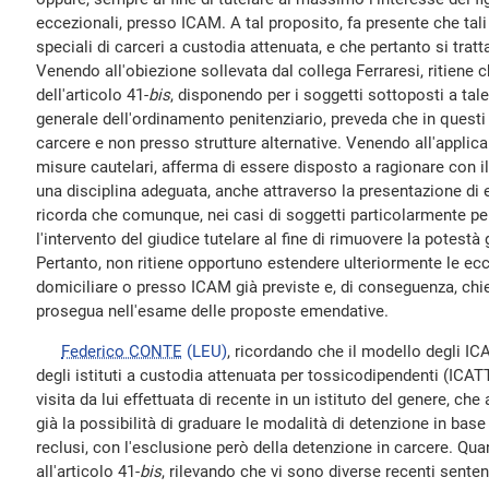
eccezionali, presso ICAM. A tal proposito, fa presente che tali 
speciali di carceri a custodia attenuata, e che pertanto si tratta
Venendo all'obiezione sollevata dal collega Ferraresi, ritiene c
dell'articolo 41-
bis
, disponendo per i soggetti sottoposti a tal
generale dell'ordinamento penitenziario, preveda che in questi
carcere e non presso strutture alternative. Venendo all'applicab
misure cautelari, afferma di essere disposto a ragionare con il 
una disciplina adeguata, anche attraverso la presentazione d
ricorda che comunque, nei casi di soggetti particolarmente per
l'intervento del giudice tutelare al fine di rimuovere la potestà 
Pertanto, non ritiene opportuno estendere ulteriormente le ecc
domiciliare o presso ICAM già previste e, di conseguenza, c
prosegua nell'esame delle proposte emendative.
Federico CONTE
(LEU)
, ricordando che il modello degli IC
degli istituti a custodia attenuata per tossicodipendenti (ICATT
visita da lui effettuata di recente in un istituto del genere, che a
già la possibilità di graduare le modalità di detenzione in base
reclusi, con l'esclusione però della detenzione in carcere. Qua
all'articolo 41-
bis
, rilevando che vi sono diverse recenti sente