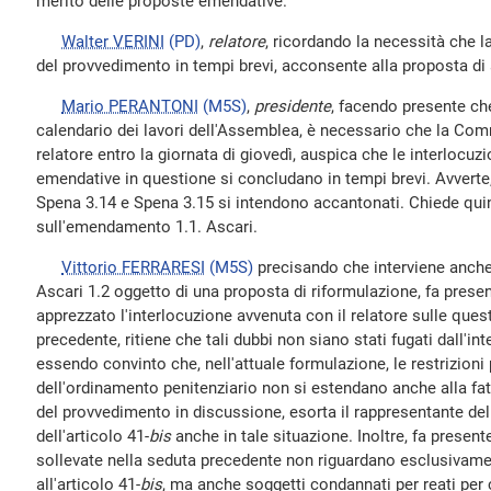
merito delle proposte emendative.
Walter VERINI
(PD)
,
relatore
, ricordando la necessità che
del provvedimento in tempi brevi, acconsente alla proposta d
Mario PERANTONI
(M5S)
,
presidente
, facendo presente che,
calendario dei lavori dell'Assemblea, è necessario che la Com
relatore entro la giornata di giovedì, auspica che le interlocuzi
emendative in questione si concludano in tempi brevi. Avverte
Spena 3.14 e Spena 3.15 si intendono accantonati. Chiede quin
sull'emendamento 1.1. Ascari.
Vittorio FERRARESI
(M5S)
precisando che interviene anche
Ascari 1.2 oggetto di una proposta di riformulazione, fa prese
apprezzato l'interlocuzione avvenuta con il relatore sulle quest
precedente, ritiene che tali dubbi non siano stati fugati dall'in
essendo convinto che, nell'attuale formulazione, le restrizioni p
dell'ordinamento penitenziario non si estendano anche alla fatt
del provvedimento in discussione, esorta il rappresentante del 
dell'articolo 41-
bis
anche in tale situazione. Inoltre, fa present
sollevate nella seduta precedente non riguardano esclusivame
all'articolo 41-
bis
, ma anche soggetti condannati per reati per 