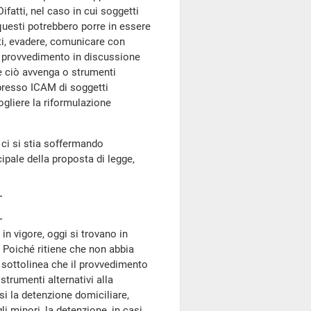
ifatti, nel caso in cui soggetti
uesti potrebbero porre in essere
uti, evadere, comunicare con
il provvedimento in discussione
e ciò avvenga o strumenti
 presso ICAM di soggetti
gliere la riformulazione
 ci si stia soffermando
ipale della proposta di legge,
 in vigore, oggi si trovano in
. Poiché ritiene che non abbia
, sottolinea che il provvedimento
strumenti alternativi alla
i la detenzione domiciliare,
li minori, la detenzione, in casi