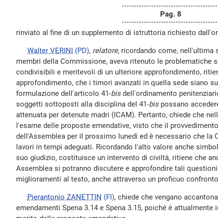
Pag. 8
rinviato al fine di un supplemento di istruttoria richiesto dall'
Walter VERINI
(PD)
,
relatore,
ricordando come, nell'ultima s
membri della Commissione, aveva ritenuto le problematiche so
condivisibili e meritevoli di un ulteriore approfondimento, ritie
approfondimento, che i timori avanzati in quella sede siano supe
formulazione dell'articolo 41-
bis
dell'ordinamento penitenziari
soggetti sottoposti alla disciplina del 41-
bis
possano accedere a
attenuata per detenute madri (ICAM). Pertanto, chiede che nel
l'esame delle proposte emendative, visto che il provvedimento 
dell'Assemblea per il prossimo lunedì ed è necessario che la
lavori in tempi adeguati. Ricordando l'alto valore anche simbol
suo giudizio, costituisce un intervento di civiltà, ritiene che 
Assemblea si potranno discutere e approfondire tali questioni
miglioramenti al testo, anche attraverso un proficuo confronto
Pierantonio ZANETTIN
(FI)
, chiede che vengano accantonat
emendamenti Spena 3.14 e Spena 3.15, poiché è attualmente in