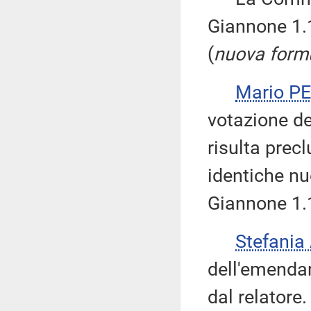
Giannone 1
(
nuova form
Mario P
votazione de
risulta prec
identiche n
Giannone 1.1
Stefania
dell'emenda
dal relatore.