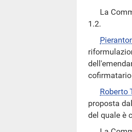
La Commiss
1.2.
Pieranto
riformulazio
dell'emenda
cofirmatario
Roberto 
proposta dal
del quale è 
La Commiss