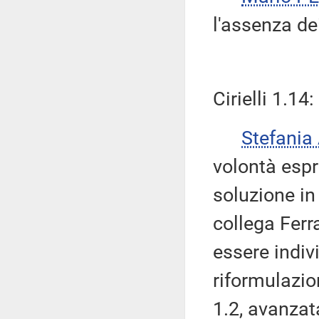
l'assenza d
Cirielli 1.14
Stefania
volontà espr
soluzione in
collega Ferr
essere indiv
riformulazi
1.2, avanzata