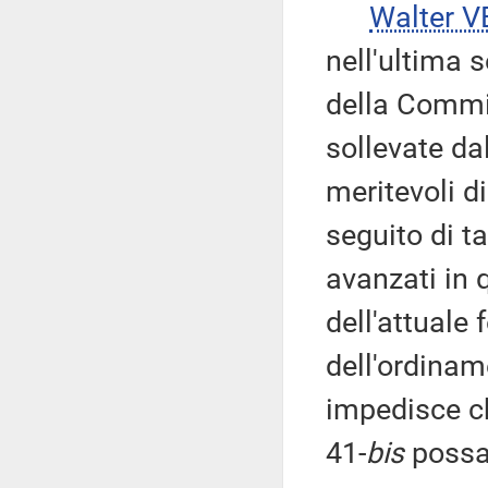
Walter V
nell'ultima 
della Commi
sollevate dal
meritevoli d
seguito di t
avanzati in 
dell'attuale 
dell'ordinam
impedisce ch
41-
bis
possan