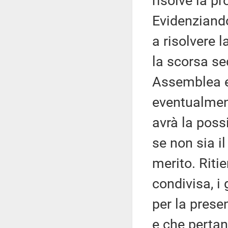
risolve la p
Evidenziando
a risolvere 
la scorsa se
Assemblea e
eventualmen
avrà la possi
se non sia i
merito. Riti
condivisa, i
per la pres
e che perta