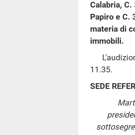
Calabria, C.
Papiro e C. 
materia di c
immobili.
L'audizione 
11.35.
SEDE REFE
Mart
preside
sottosegret