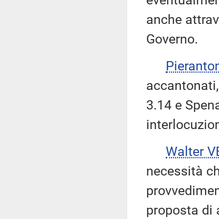
eventualment
anche attrav
Governo.
Pieranto
accantonati
3.14 e Spena
interlocuzio
Walter V
necessità c
provvediment
proposta di