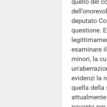
quello del c
dell'onorevo
deputato Con
questione. 
legittimamen
esaminare il
minori, la c
un'aberrazion
evidenzi la 
quella della
attualmente 
novanta per 