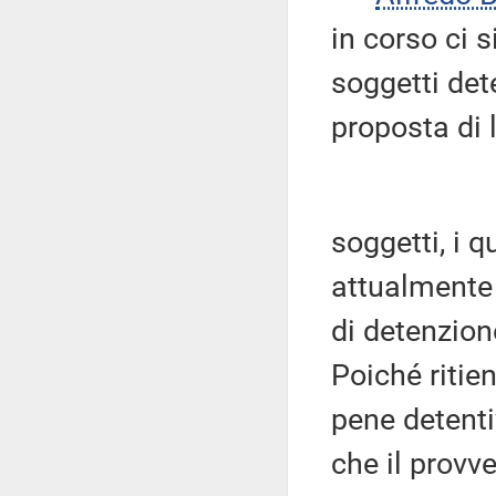
in corso ci 
soggetti dete
proposta di l
soggetti, i q
attualmente 
di detenzion
Poiché ritie
pene detentiv
che il provv