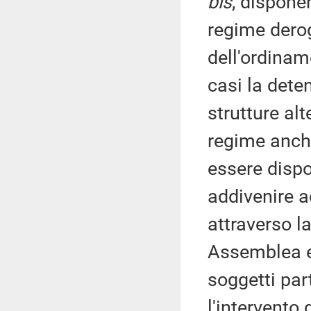
bis
, dispone
regime derog
dell'ordinam
casi la dete
strutture alt
regime anche
essere dispos
addivenire a
attraverso l
Assemblea e
soggetti par
l'intervento 