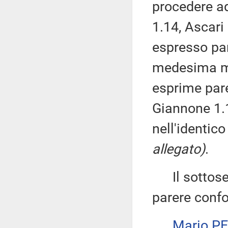
procedere ad
1.14, Ascari 
espresso par
medesima man
esprime par
Giannone 1.
nell'identic
allegato)
.
Il sottose
parere confo
Mario P