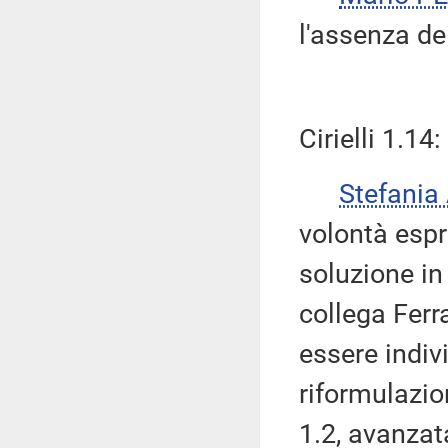
l'assenza d
Cirielli 1.14
Stefania
volontà espr
soluzione in
collega Ferr
essere indiv
riformulazi
1.2, avanzata