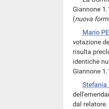
Giannone 1
(
nuova form
Mario P
votazione de
risulta prec
identiche n
Giannone 1.1
Stefania
dell'emenda
dal relatore.