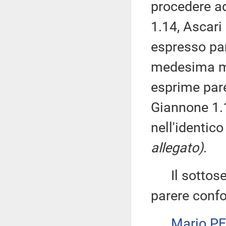
procedere ad
1.14, Ascari 
espresso par
medesima man
esprime par
Giannone 1.
nell'identic
allegato)
.
Il sottose
parere confo
Mario P