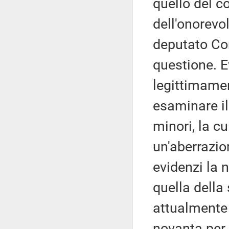
quello del c
dell'onorevo
deputato Con
questione. 
legittimamen
esaminare il
minori, la c
un'aberrazion
evidenzi la 
quella della
attualmente 
novanta per 