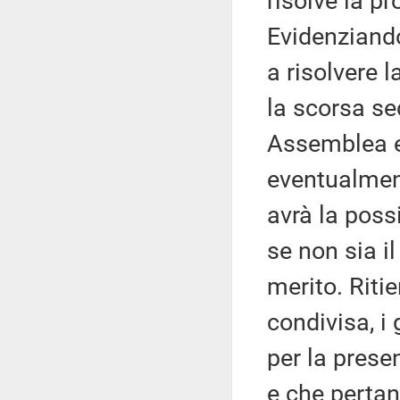
risolve la p
Evidenziando
a risolvere 
la scorsa se
Assemblea e
eventualmen
avrà la possi
se non sia i
merito. Riti
condivisa, i
per la pres
e che perta