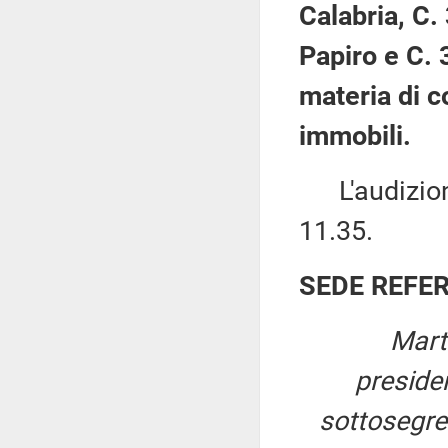
Calabria, C.
Papiro e C. 
materia di c
immobili.
L'audizione 
11.35.
SEDE REFE
Mart
preside
sottosegret