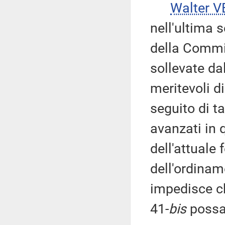
Walter V
nell'ultima 
della Commi
sollevate dal
meritevoli d
seguito di t
avanzati in 
dell'attuale 
dell'ordinam
impedisce ch
41-
bis
possan