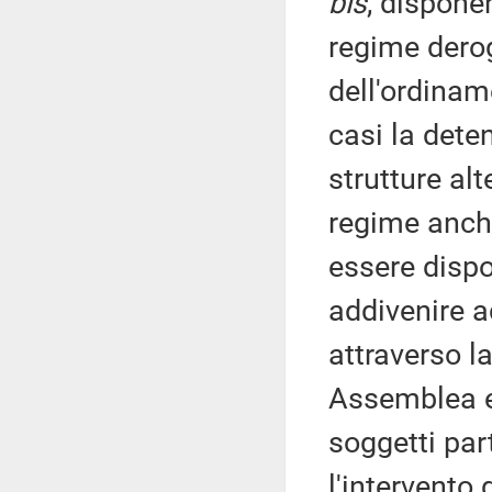
bis
, dispone
regime derog
dell'ordinam
casi la dete
strutture alt
regime anche
essere dispos
addivenire a
attraverso l
Assemblea e
soggetti par
l'intervento 