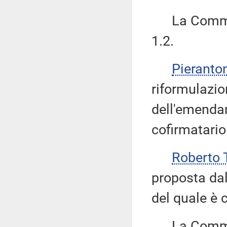
La Commiss
1.2.
Pieranto
riformulazio
dell'emenda
cofirmatario
Roberto 
proposta dal
del quale è 
La Commiss