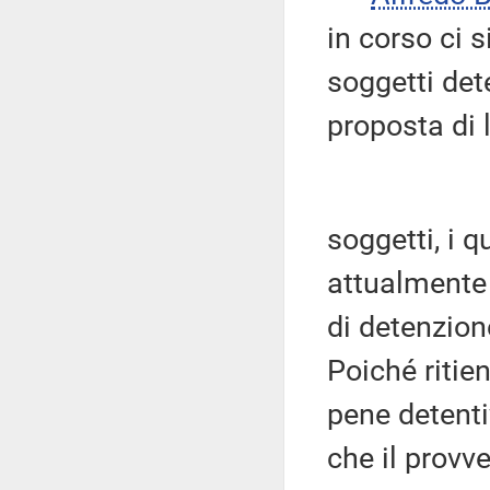
in corso ci 
soggetti dete
proposta di l
soggetti, i q
attualmente 
di detenzion
Poiché ritie
pene detentiv
che il provv