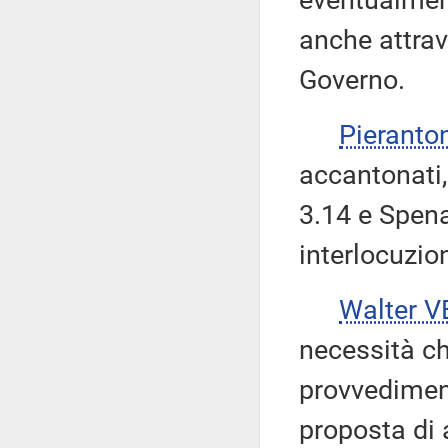
eventualment
anche attrav
Governo.
Pieranto
accantonati
3.14 e Spena
interlocuzio
Walter V
necessità c
provvediment
proposta di