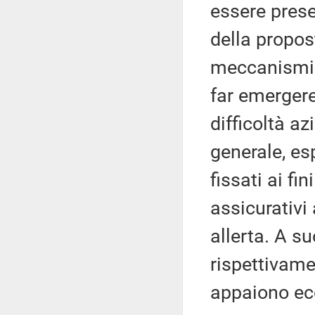
essere prese
della propost
meccanismi d
far emerger
difficoltà a
generale, es
fissati ai fi
assicurativi
allerta. A suo
rispettivame
appaiono ecc