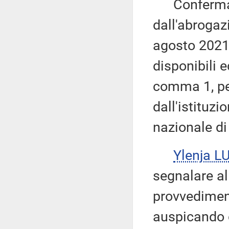
Conferma ch
dall'abrogaz
agosto 2021,
disponibili e
comma 1, per
dall'istituz
nazionale di 
Ylenja L
segnalare al
provvedimen
auspicando 