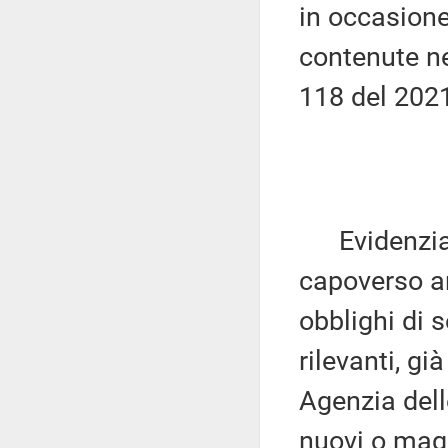
in occasione
contenute ne
118 del 202
Evidenzia ch
capoverso ar
obblighi di 
rilevanti, gi
Agenzia dell
nuovi o magg