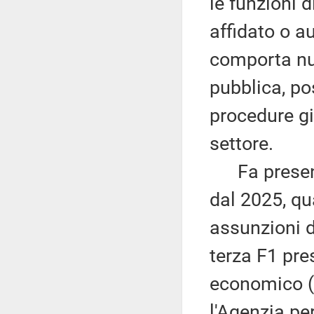
le funzioni 
affidato o au
comporta nuo
pubblica, po
procedure già
settore.
Fa presente
dal 2025, qua
assunzioni d
terza F1 pre
economico (
l'Agenzia per