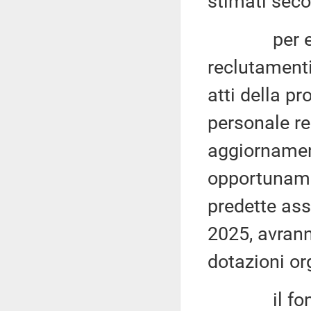
stimati seco
per entram
reclutamenti
atti della p
personale re
aggiornamen
opportuname
predette ass
2025, avranno
dotazioni or
il fondo p