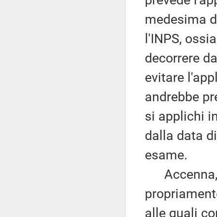
prevede l'app
medesima dec
l'INPS, ossia
decorrere da
evitare l'app
andrebbe pre
si applichi i
dalla data d
esame.
Accenna, poi
propriamente
alle quali c