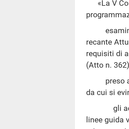
«La V Comm
programmaz
esaminato 
recante Attu
requisiti di 
(Atto n. 362)
preso atto 
da cui si ev
gli adempim
linee guida v